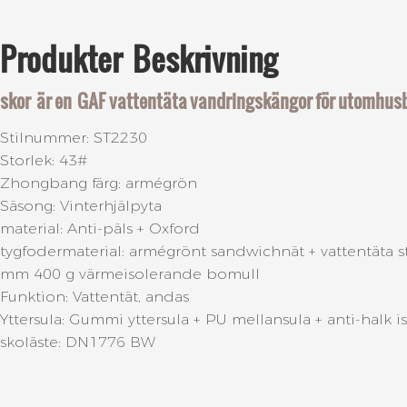
Produkter
Beskrivning
skor
är en
GAF vattentäta vandringskängor för utomhus
Stilnummer: ST2230
Storlek: 43#
Zhongbang färg: armégrön
Säsong: Vinterhjälpyta
material: Anti-päls + Oxford
tygfodermaterial: armégrönt sandwichnät + vattentäta 
mm 400 g värmeisolerande bomull
Funktion: Vattentät, andas
Yttersula: Gummi yttersula + PU mellansula + anti-ha
skoläste: DN1776 BW