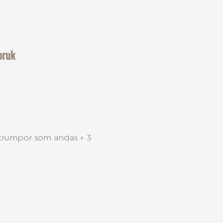
bruk
strumpor som andas + 3
lk is