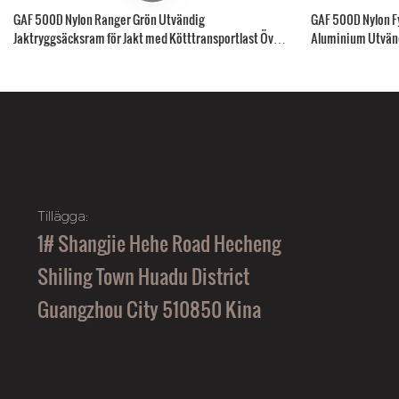
GAF 500D Nylon Ranger Grön Utvändig
GAF 500D Nylon Fy
Jaktryggsäcksram för Jakt med Kötttransportlast Över
Aluminium Utvän
150 kg
Kötttransportör
Tillägga:
1# Shangjie Hehe Road Hecheng
Shiling Town Huadu District
Guangzhou City 510850 Kina