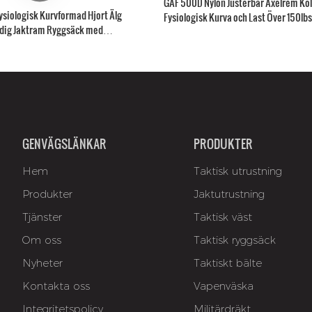
GAF 500D Nylon Justerbar Axelrem Kol
siologisk Kurvformad Hjort Älg
Fysiologisk Kurva och Last Över 150lb
dig Jaktram Ryggsäck med
GENVÄGSLÄNKAR
PRODUKTER
Hem
Taktisk utrustning
Produkter
Jaktutrustning
Tjänster
Taktisk väst
Om oss
Taktisk ryggsäck
Nyheter
Taktiskt bälte
Kontakta oss
Vapenväska
Integritetspolicy
Militärdräkt