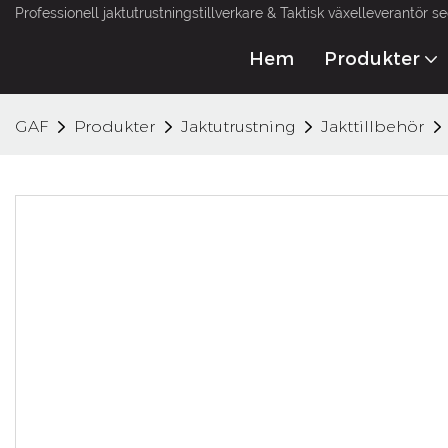
Professionell jaktutrustningstillverkare & Taktisk växelleverantör s
Hem
Produkter
GAF
Produkter
Jaktutrustning
Jakttillbehör