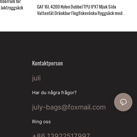
fiberram för
GAF 16L 420D Nylon Dubbel TPU IPX7 Mjuk Sida
s Jaktryggsäck
Vattentät Dränkbar Flugfiskeväska Ryggsäck med
Spöhållare
Kontaktperson
juli
Har du några frågor?
july-bags@foxmail.com
Ring oss
+86 13922517997