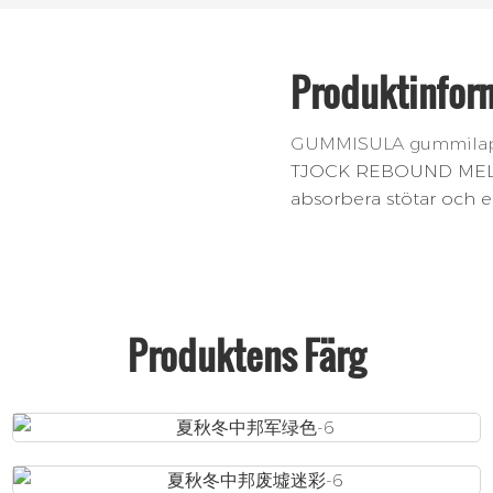
Produktinfor
GUMMISULA gummilapp &
TJOCK REBOUND MELLANS
absorbera stötar och er
Produktens Färg