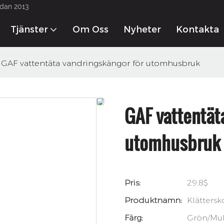
edan 2013
Tjänster
Om Oss
Nyheter
Kontakta 
GAF vattentäta vandringskängor för utomhusbruk
GAF vattentät
utomhusbruk
Pris:
29.8$
Produktnamn:
Klättersk
Färg:
Grön/Mul