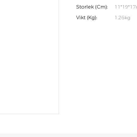
Storlek (cm):
11*19*17
Vikt (kg):
1.26kg