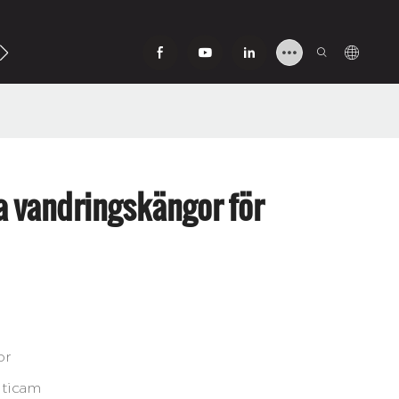
Oss
a vandringskängor för
or
ticam