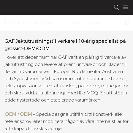
Taktisk utrustning
Jaktutrustning
Vattentät 
GAF Jaktutrustningstillverkare | 10-årig specialist på
grossist-OEM/ODM
I över ett decennium har GAF varit en pålitlig tillverkare av
jaktutrustning och levererat premiumväskor och kläder till
fler än 50 varumärken i Europa, Nordamerika, Australien
och Sydostasien. Vårt kärnsortiment inkluderar jaktväskor,
teleskopväskor, vattentäta väskor, pallväskor, rogue-jackor
och skoskydd, alla tillgängliga med låg MOQ för att stödja
både nystartade och etablerade varumärken.
•
OEM / ODM
– Specialdesigna utifrån ditt konstverk eller
referensprov, eller modifiera någon av våra interna stilar för
att skapa din exklusiva linje.