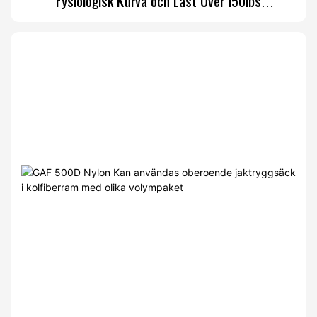
Fysiologisk Kurva och Last Över 150lbs
Jaktryggsäck