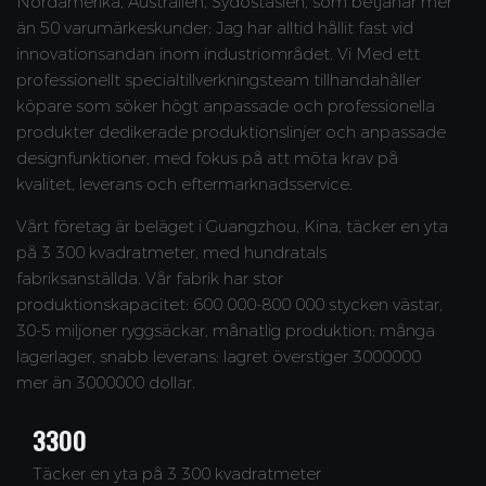
Nordamerika, Australien, Sydostasien, som betjänar mer
än 50 varumärkeskunder; Jag har alltid hållit fast vid
innovationsandan inom industriområdet. Vi Med ett
professionellt specialtillverkningsteam tillhandahåller
köpare som söker högt anpassade och professionella
produkter dedikerade produktionslinjer och anpassade
designfunktioner, med fokus på att möta krav på
kvalitet, leverans och eftermarknadsservice.
Vårt företag är beläget i Guangzhou, Kina, täcker en yta
på 3 300 kvadratmeter, med hundratals
fabriksanställda. Vår fabrik har stor
produktionskapacitet: 600 000-800 000 stycken västar,
30-5 miljoner ryggsäckar, månatlig produktion; många
lagerlager, snabb leverans: lagret överstiger 3000000
mer än 3000000 dollar.
3300
Täcker en yta på 3 300 kvadratmeter