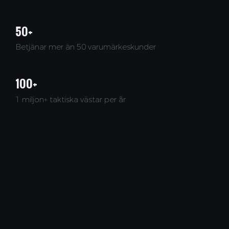
50+
Betjänar mer än 50 varumärkeskunder
100+
1 miljon+ taktiska västar per år