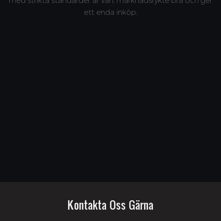
med strikta standarder är vårt marknadsrykte bra och ger
ett enda inköp.
Kontakta Oss Gärna