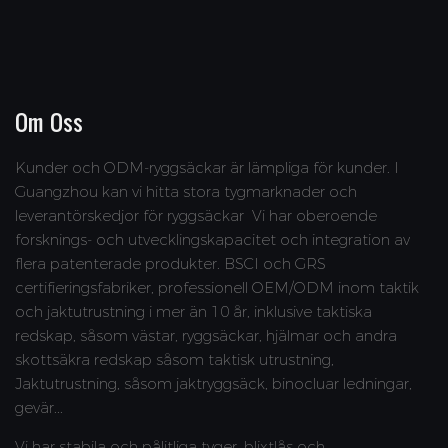
Om Oss
Kunder och ODM-ryggsäckar är lämpliga för kunder. I
Guangzhou kan vi hitta stora tygmarknader och
leverantörskedjor för ryggsäckar
Vi har oberoende
forsknings- och utvecklingskapacitet och integration av
flera patenterade produkter. BSCI och GRS
certifieringsfabriker, professionell OEM/ODM inom taktik
och jaktutrustning i mer än 10 år, inklusive taktiska
redskap, såsom västar, ryggsäckar, hjälmar och andra
skottsäkra redskap såsom taktisk utrustning,
Jaktutrustning, såsom jaktryggsäck, binocluar ledningar,
gevär...
Vi har stabila och pålitliga tyger, blixtlås och