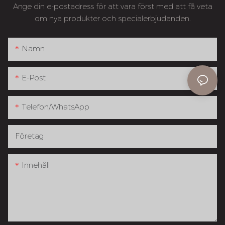
Ange din e-postadress för att vara först med att få veta
om nya produkter och specialerbjudanden.
Namn
E-Post
Telefon/whatsApp
Företag
Innehåll