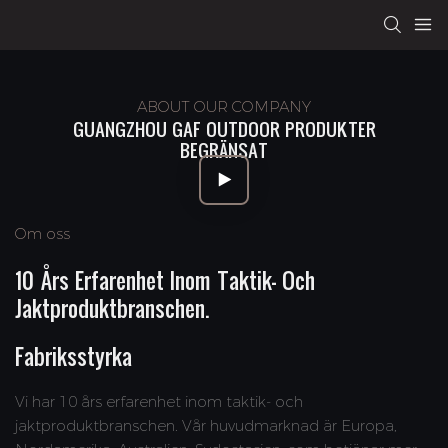
ABOUT OUR COMPANY
GUANGZHOU GAF OUTDOOR PRODUKTER
BEGRÄNSAT
Om oss
10 Års Erfarenhet Inom Taktik- Och
Jaktproduktbranschen.
Fabriksstyrka
Vi har 10 års erfarenhet inom taktik- och
jaktproduktbranschen. Vår huvudmarknad är Europa,