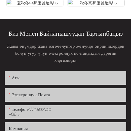
Биз Менен Байланышуудан Тартынбаңыз
Жаңы өнүмдөр жана өзгөчөлүктөр жөнүндө биринчилерден
болуп угуу үчүн электрондук почтаңыздын дарегин
киргизиңиз.
Аты
Электрондук Почта
Телефон/whatsApp
+86
Компания