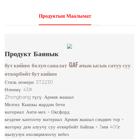
Продуктын Маалымат
Продукт
Баянык
бут кийим
болуп саналат
GAF ачык ысык сатуу суу
өткөрбөйт бут кийим
Стиль номери: ST2230
Өлчөмү: 43#
Zhongbang түсү: Армия жашыл
Мезгил: Кышкы жардам бети
материал: Анти-мех + Оксфорд
кездеме каптоочу материал: Армия жашыл сэндвич тор +
жогорку дем алуучу суу өткөрбөйт байпак + 3мм 400г
жылуулук изоляциялоочу кебез