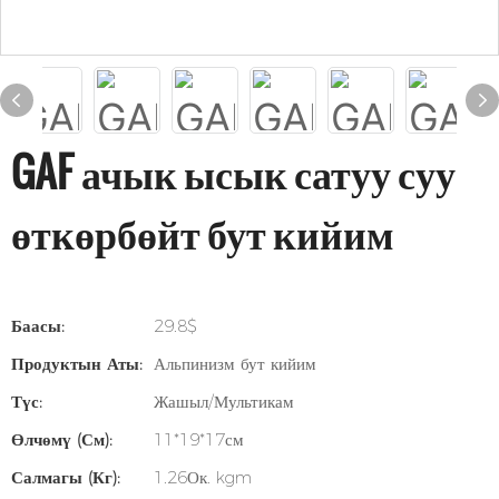
GAF ачык ысык сатуу суу
өткөрбөйт бут кийим
Баасы:
29.8$
Продуктын Аты:
Альпинизм бут кийим
Түс:
Жашыл/Мультикам
Өлчөмү (см):
11*19*17см
Салмагы (кг):
1.26Ок. kgm