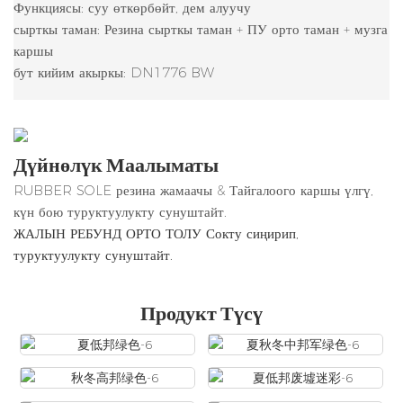
Функциясы: суу өткөрбөйт, дем алуучу
сырткы таман: Резина сырткы таман + ПУ орто таман + музга
каршы
бут кийим акыркы: DN1776 BW
Дүйнөлүк Маалыматы
RUBBER SOLE резина жамаачы & Тайгалоого каршы үлгү,
күн бою туруктуулукту сунуштайт.
ЖАЛЫН РЕБУНД ОРТО ТОЛУ Сокту сиңирип,
туруктуулукту сунуштайт.
Продукт Түсү