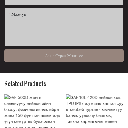
Мазмун
Азыр Сурап Жөнөтүү
Related Products