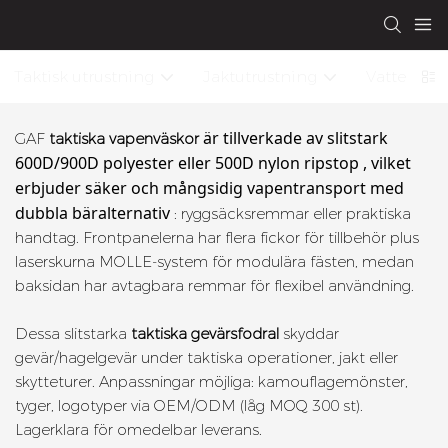
Taktisk utrustning
Jaktutrustning
Vattentät 
är tillverkade av slitstark
GAF
taktiska vapenväskor
600D/900D polyester
eller
500D nylon ripstop
, vilket
erbjuder säker och mångsidig vapentransport med
dubbla bäralternativ
: ryggsäcksremmar eller praktiska
handtag. Frontpanelerna har flera fickor för tillbehör plus
laserskurna MOLLE-system för modulära fästen, medan
baksidan har avtagbara remmar för flexibel användning.
Dessa slitstarka
taktiska gevärsfodral
skyddar
gevär/hagelgevär under taktiska operationer, jakt eller
skytteturer. Anpassningar möjliga: kamouflagemönster,
tyger, logotyper via OEM/ODM (låg MOQ 300 st).
Lagerklara för omedelbar leverans.