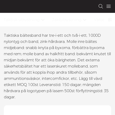
Taktisk utrustning
Jaktutrustning
Vattentät 
Taktiska bältesband har tre-i-ett och två-i-ett, 1000D
nylontyg och band, zink-hårdvara. Molle inre bältes
midjeband: snabb knyta på byxorna, förbättra byxorna
med rem; molle band av halkfritt band: bekvämt knutet till
midjan bekvämt för att öka bärigheten. Det externa
säkerhetsbältet har ett laserskuret molleband, som
används för att koppla ihop andra tillbehör, såsom
ammunitionsväskor, intercomfickor, etc. Lägg till vävd
etikett MOQ 100st Leveranstid: 150 dagar; mängden
hårdvara på logotypen på lasern 500st förflyttningstid: 35
dagar.