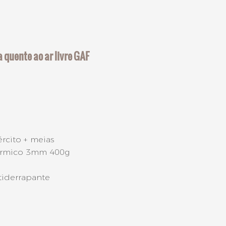
 quente ao ar livre GAF
rcito + meias
 térmico 3mm 400g
 antiderrapante