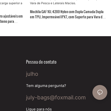
Mochila GAF 16L 420D Nylon com Dupla Camada Dupla
o ajustáveis ​​em
em TPU, Impermeável IPX7, com Suporte para Vara de
rbono para
Pesca e Laterais Macias.
carga superior a
Pessoa de contato
julho
Tem alguma pergunta?
july-bags@foxmail.com
Ligue para nós