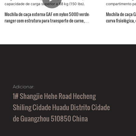
Mochila de caça externa GAF em nylon 500D verde-
Mochila de caça 
ranger com estrutura para transporte de carne,
curva fisiológica
capacidade de carga superior a 68 kg (150 lbs).
compartimento pa
Adicionar:
1# Shangjie Hehe Road Hecheng
Shiling Cidade Huadu Distrito Cidade
de Guangzhou 510850 China