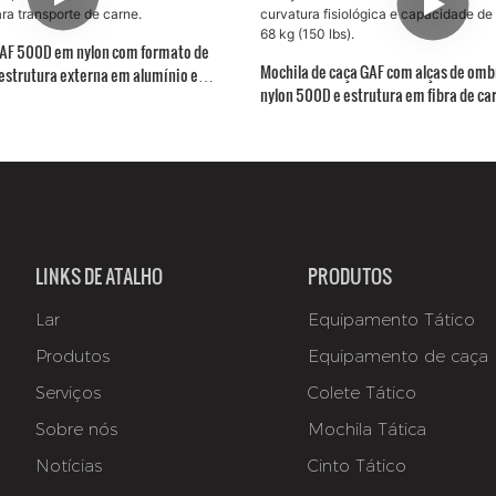
GAF 500D em nylon com formato de
Mochila de caça GAF com alças de ombr
, estrutura externa em alumínio e
nylon 500D e estrutura em fibra de ca
ra transporte de carne.
curvatura fisiológica e capacidade de 
68 kg (150 lbs).
LINKS DE ATALHO
PRODUTOS
Lar
Equipamento Tático
Produtos
Equipamento de caça
Serviços
Colete Tático
Sobre nós
Mochila Tática
Notícias
Cinto Tático