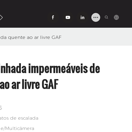
Contato Conosco
da quente ao ar livre GAF
nhada impermeáveis ​​de
o ar livre GAF
$
tos de escalada
de/Multicâmera