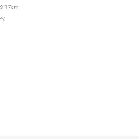
19*17cm
kg