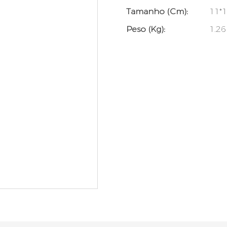
Tamanho (cm):
11*
Peso (kg):
1.26