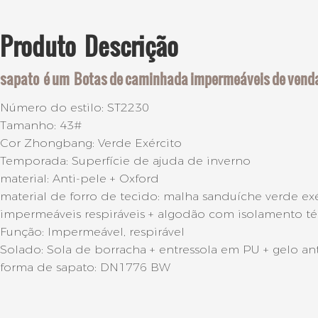
Produto
Descrição
sapato
é um
Botas de caminhada impermeáveis ​​de venda
Número do estilo: ST2230
Tamanho: 43#
Cor Zhongbang: Verde Exército
Temporada: Superfície de ajuda de inverno
material: Anti-pele + Oxford
material de forro de tecido: malha sanduíche verde exé
impermeáveis ​​respiráveis ​​+ algodão com isolamento
Função: Impermeável, respirável
Solado: Sola de borracha + entressola em PU + gelo
forma de sapato: DN1776 BW