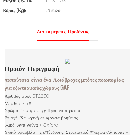
Μέγεθος (cm):
11*19*17εκ
Βάρος (kg):
1.26Κιλά
Λεπτομέρειες Προϊόντος
Προϊόν
Περιγραφή
παπούτσια
είναι ένα
Αδιάβροχες μπότες πεζοπορίας
για εξωτερικούς χώρους GAF
Αριθμός στυλ: ST2230
Μέγεθος: 43#
Χρώμα Zhongbang: Πράσινο στρατού
Εποχή: Χειμερινή επιφάνεια βοήθειας
υλικό: Αντι-γούνα + Oxford
Υλικό υφασμάτινης επένδυσης: Στρατιωτικό πλέγμα σάντουιτς +