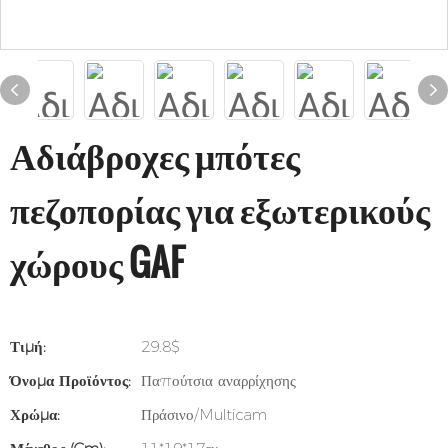
Αδιάβροχες μπότες
πεζοπορίας για εξωτερικούς
χώρους GAF
Τιμή:
29.8$
Όνομα Προϊόντος:
Παπούτσια αναρρίχησης
Χρώμα:
Πράσινο/Multicam