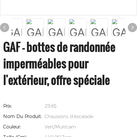
GAF – bottes de randonnée
imperméables pour
l'extérieur, offre spéciale
Prix:
29.8$
Nom Du Produit:
Chaussons d'escalade
Couleur:
Vert/Multicam