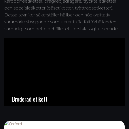
kardborreetiketter, dragkedjedragare, tryckta etiketter
och specialetiketter (påsetiketter, tvättrådsetiketter).
Dessa tekniker säkerställer hållbar och högkvalitativ
varumärkesbyggande som klarar tuffa fältförhållanden
samtidigt som det bibehåller ett förstklassigt utseende.
Broderad etikett