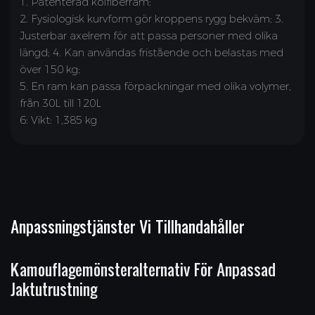
1. Patenterad kolfiberram;
2. Fysiologisk kurvform gör kroppens rygg bekväm; 3.
Justerbar axelrem för att passa personer med olika
längd; 4. Kan användas fristående och belastas med
över 150 kg;
5. En ram kan passa förpackningar med olika volymer,
från 30L till 120L
6: Vikt: 1,385 kg
Anpassningstjänster Vi Tillhandahåller
Kamouflagemönsteralternativ För Anpassad
Jaktutrustning