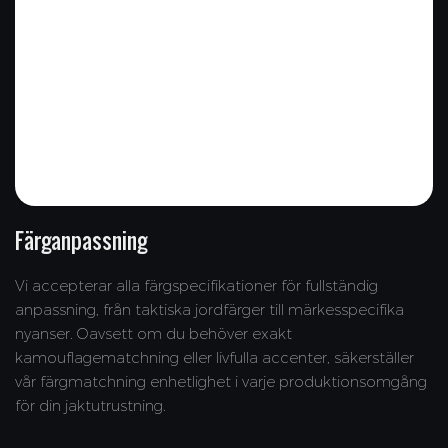
Färganpassning
Vi accepterar alla färgspecifikationer för fullständig
anpassning, från taktiska jordfärger till märkesspecifika
nyanser. Oavsett om du behöver exakt
kamouflagematchning eller livfulla accenter, säkerställer
vår färgmatchning enhetlighet i varje produktionsomgång
för din jaktutrustning.