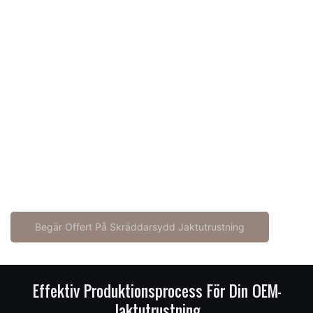
med fullständig sekretess
Professionellt team: 20+ expertdesigners i vår
designavdelning
Snabba prover: 7 dagars provproduktionstid
Låg MOQ: Anpassa ditt varumärke från endast 300 st,
levereras inom <45 dagar
Hellösning: Kolfiberramar, jaktryggsäckar med ram,
stolsryggsäckar, kikaresele, kalkonvästar, vapenremmar,
avståndsmätarfickor
Utveckla ditt varumärke med högkvalitativ tillverkare av
specialanpassad jaktutrustning
Begär Offert På Skräddarsydd Jaktutrustning
Effektiv Produktionsprocess För Din OEM-
Jaktutrustning