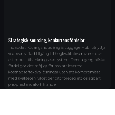
Strategisk sourcing, konkurrensfördelar
Inbäddat i Guangzhous Bag & Luggage Hub, utnyttjar
vi oöverträffad tillgång till högkvalitativa råvaror och
ett robust tillverkningsekosystem. Denna geografiska
fördel gör det möjligt för oss att leverera
kostnadseffektiva lösningar utan att kompromissa
med kvaliteten, vilket ger ditt företag ett oslagbart
pris-prestandaförhållande.
Service Och Support
Exklusiva designer: Anpassade stilar för ditt varumärke