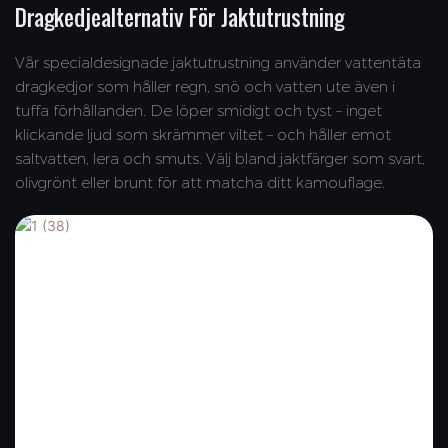
Dragkedjealternativ För Jaktutrustning
Vår specialdesignade jaktutrustning använder vattentäta
dragkedjor som håller regn, snö och vatten ute även i
tuffa förhållanden. De löper smidigt och tyst – inget
klickande ljud som skrämmer viltet – och håller emot
saltvatten, lera och smuts. Välj bland jaktfärger som svart,
olivgrönt eller brunt för att matcha ditt kamouflage.