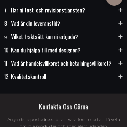
7
Har ni test- och revisionstjänsten?
8
Vad är din leveranstid?
9
Vilket fraktsätt kan ni erbjuda?
10
Kan du hjälpa till med designen?
11
Vad är handelsvillkoret och betalningsvillkoret?
12
Kvalitetskontroll
Kontakta Oss Gärna
Ange din e-postadress för att vara först med att få veta
om nya produkter och specialerbjudanden.