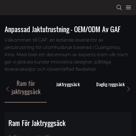
Anpassad Jaktutrustning – OEM/ODM Av GAF
Välkommen till GAF, en ledande leverantör av
jaktutrustning för utomhusbruk baserad i Guangzhou,
Kina. Med över ett decennium av expertis inom vår nisch,
ger vi globala kunder innovativa designer, pålitliga
leveranskedjor och oöverträffad flexibilitet.
Ram för
Jaktryggsäck
Daglig ryggsäck
jaktryggsäck
Ram För Jaktryggsäck