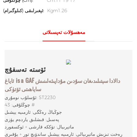
Cm.11*19*17
چوڭلۇقى (cm):
Kgm1.26
ئېغىرلىقى (كىلوگىرام):
مەھسۇلات تەپسىلاتى
ئۆستە
تەسقۇچ
GAF دالادا سېتىلىدىغان سۇدىن مۇداپىئەلىنىش
is a
ئاياغ
ساياھىتى ئۆتۈكى
ئۇسلۇب نومۇرى: ST2230
چوڭلۇقى: 43 #
جوڭباڭ رەڭگى: ئارمىيە يېشىل
پەسىل: قىشلىق ياردەم يۈزى
ماتېرىيال: تۈككە قارشى + ئوكسفورد
رەخت تىزىش ماتېرىيالى: ئارمىيە يېشىل ساندۋىچ تور + يۇقىرى