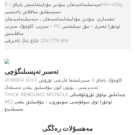
نەپەسلىنەلەيدىغان سۇدىن مۇداپىئەلىنىش پايپاق + 3mm 400g
ئىسسىقلىق ساقلاش پاختىسى
ئىقتىدارى: سۇدىن مۇداپىئەلىنەلەيدىغان ، نەپەسلىنەلەيدىغان
سىرتى: كاۋچۇك سىرتى + PU ئوتتۇرا ئېغىزى + مۇز تېيىلىشتىن
ساقلىنىش
ئاياغ ئەڭ ئاخىرقى: DN1776 BW
تەسىر تەپسىلىگۈچى
RUBBER SOLE كاۋچۇك ياماق & سىيرىلىشقا قارشى تۇرۇش
ئەندىزىسى ، پۈتۈن كۈن مۇقىملىق بىلەن تەمىنلەڭ.
THICK REBOUND MIDSOLE چىداملىق تولۇق ئۇزۇنلۇقتىكى
MD ئوتتۇرا ئوق سوقۇشنى سۈمۈرۈپ ، مۇقىملىق بىلەن
تەمىنلەيدۇ.
مەھسۇلات رەڭگى