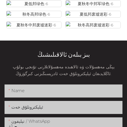
بىز بىلەن ئالاقىلىشىڭ
يېڭى مەھسۇلات ۋە ئالاھىدە مەھسۇلاتلارنى تۇنجى بولۇپ
ئاڭلايدىغان ئېلېكترونلۇق خەت ئادرېسىڭىزنى كىرگۈزۈڭ.
Name
ئېلېكترونلۇق خەت
تېلېفون / WhatsApp
+1