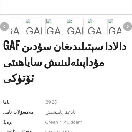
GAF دالادا سېتىلىدىغان سۇدىن
مۇداپىئەلىنىش ساياھىتى
ئۆتۈكى
29.8$
باھا:
ئاياغقا يامىشىش
مەھسۇلات نامى:
Green / Multicam
رەڭ: