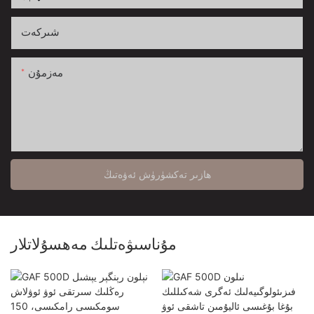
شىركەت
مەزمۇن
ھازىر تەكشۈرۈش ئەۋەتىڭ
مۇناسىۋەتلىك مەھسۇلاتلار