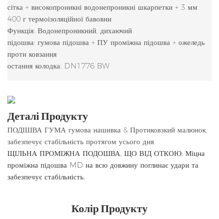
сітка + високопроникні водонепроникні шкарпетки + 3 мм
400 г термоізоляційної бавовни
Функція: Водонепроникний, дихаючий
підошва: гумова підошва + ПУ проміжна підошва + ожеледь
проти ковзання
остання колодка: DN1776 BW
Деталі Продукту
ПОДІШВА ГУМА гумова нашивка & Протиковзкий малюнок,
забезпечує стабільність протягом усього дня.
ЩІЛЬНА ПРОМІЖНА ПОДОШВА, ЩО ВІД ОТКОЮ, Міцна
проміжна підошва MD на всю довжину поглинає удари та
забезпечує стабільність.
Колір Продукту