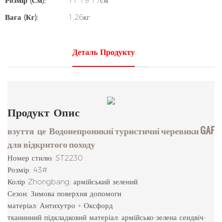
Розмір (см):
11*19*17см
Вага (кг):
1.26кг
Деталь Продукту
Продукт
Опис
взуття
це
Водонепроникні туристичні черевики GAF
для відкритого походу
Номер стилю: ST2230
Розмір: 43#
Колір Zhongbang: армійський зелений
Сезон: Зимова поверхня допомоги
матеріал: Антихутро + Оксфорд
тканинний підкладковий матеріал: армійсько-зелена сендвіч-