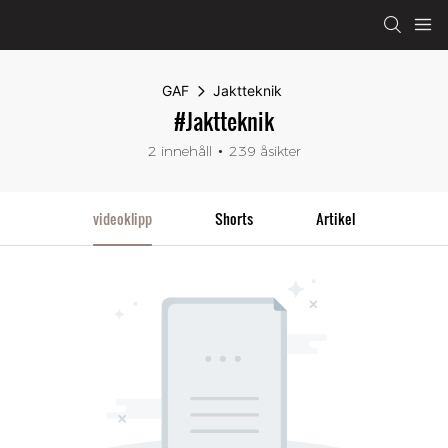
GAF
Jaktteknik
#Jaktteknik
2 innehåll
239 åsikter
videoklipp
Shorts
Artikel