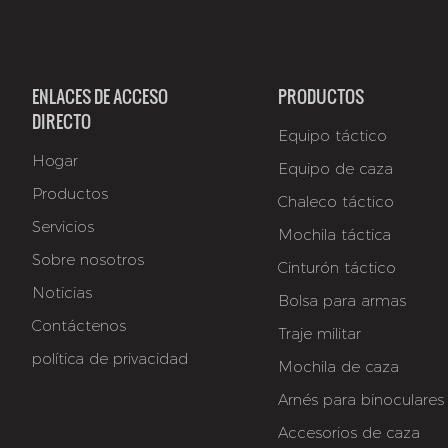
ENLACES DE ACCESO
PRODUCTOS
DIRECTO
Equipo táctico
Hogar
Equipo de caza
Productos
Chaleco táctico
Servicios
Mochila táctica
Sobre nosotros
Cinturón táctico
Noticias
Bolsa para armas
Contáctenos
Traje militar
política de privacidad
Mochila de caza
Arnés para binoculares
Accesorios de caza