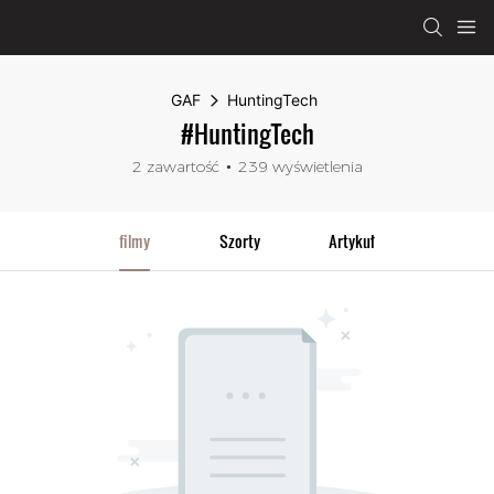
GAF
HuntingTech
#HuntingTech
2 zawartość
239 wyświetlenia
filmy
Szorty
Artykuł