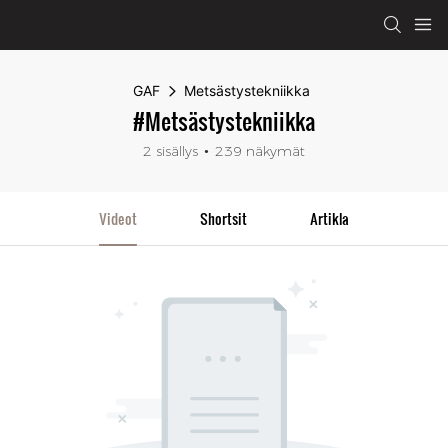
GAF
Metsästystekniikka
#Metsästystekniikka
2 sisällys
239 näkymät
Videot
Shortsit
Artikla