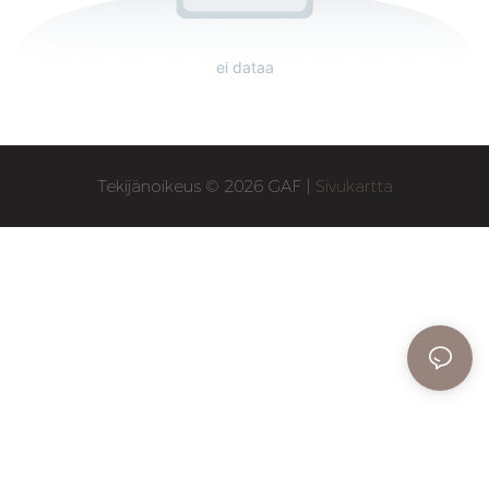
ei dataa
Tekijänoikeus © 2026 GAF |
Sivukartta