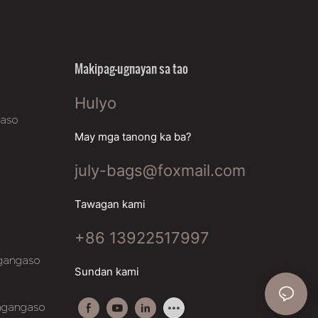
Makipag-ugnayan sa tao
Hulyo
gaso
May mga tanong ka ba?
july-bags@foxmail.com
Tawagan kami
+86 13922517997
gangaso
Sundan kami
ngangaso