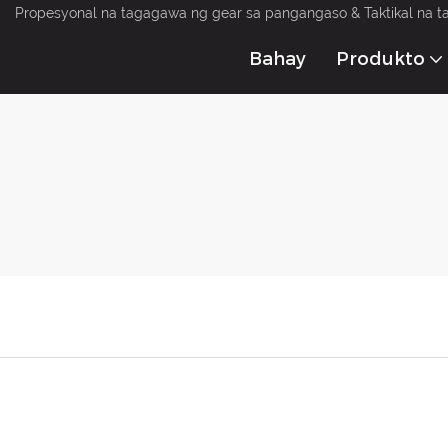
Propesyonal na tagagawa ng gear sa pangangaso & Taktikal na t
Bahay
Produkto