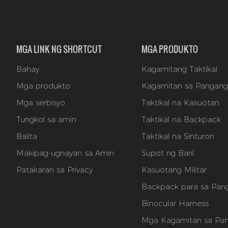
MGA LINK NG SHORTCUT
MGA PRODUKTO
Bahay
Kagamitang Taktikal
Mga produkto
Kagamitan sa Pangan
Mga serbisyo
Taktikal na Kasuotan
Tungkol sa amin
Taktikal na Backpack
Balita
Taktikal na Sinturon
Makipag-ugnayan sa Amin
Supot ng Baril
Patakaran sa Privacy
Kasuotang Militar
Backpack para sa Pan
Binocular Harness
Mga Kagamitan sa Pa