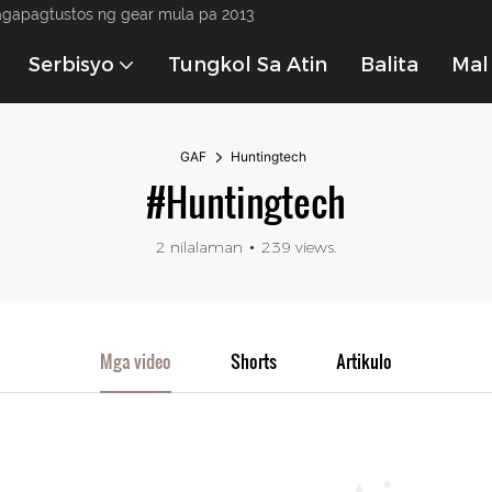
agapagtustos ng gear mula pa 2013
Serbisyo
Tungkol Sa Atin
Balita
Mak
GAF
Huntingtech
#Huntingtech
2 nilalaman
239 views.
Mga video
Shorts
Artikulo