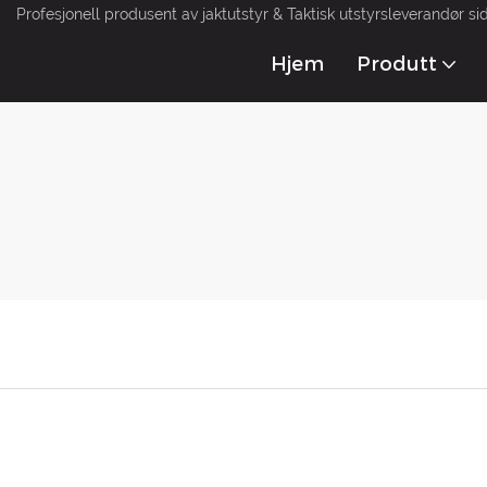
Profesjonell produsent av jaktutstyr & Taktisk utstyrsleverandør si
Hjem
Produtt