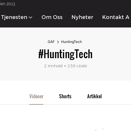
den 2013
Tjenesten
Om Oss
Nyheter
Kontakt A
GAF
HuntingTech
#HuntingTech
2 innhold
239 Utsikt
Videoer
Shorts
Artikkel