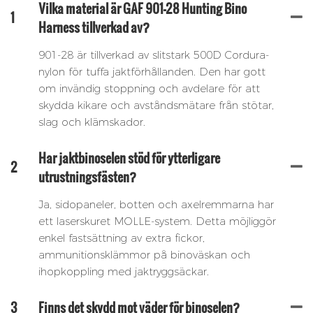
Vilka material är GAF 901-28 Hunting Bino
1
Harness tillverkad av?
901-28 är tillverkad av slitstark 500D Cordura-
nylon för tuffa jaktförhållanden. Den har gott
om invändig stoppning och avdelare för att
skydda kikare och avståndsmätare från stötar,
slag och klämskador.
Har jaktbinoselen stöd för ytterligare
2
utrustningsfästen?
Ja, sidopaneler, botten och axelremmarna har
ett laserskuret MOLLE-system. Detta möjliggör
enkel fastsättning av extra fickor,
ammunitionsklämmor på binoväskan och
ihopkoppling med jaktryggsäckar.
3
Finns det skydd mot väder för binoselen?