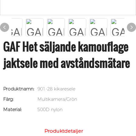
GAF Het säljande kamouflage
jaktsele med avståndsmätare
Produktnamn:
901-28 kikaresele
Färg:
Multikamera/Grön
Material:
500D nylon
Produktdetaljer