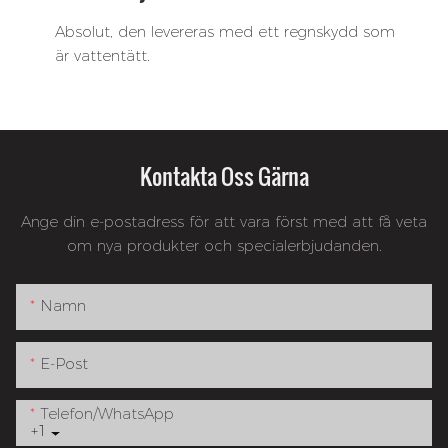
Absolut, den levereras med ett regnskydd som
är vattentätt.
Kontakta Oss Gärna
Ange din e-postadress för att vara först med att få veta
om nya produkter och specialerbjudanden.
Namn
E-Post
Telefon/whatsApp
+1