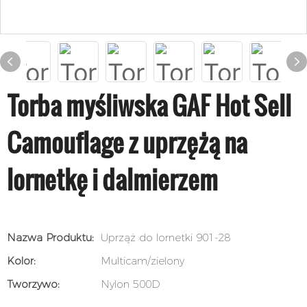
Torba myśliwska GAF Hot Sell
Camouflage z uprzężą na
lornetkę i dalmierzem
Nazwa Produktu:
Uprząż do lornetki 901-28
Kolor:
Multicam/zielony
Tworzywo:
Nylon 500D