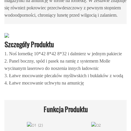
magazynki na amunicję w torbie na lornetkę. W zestawie znajduje
się również pokrowiec przeciwdeszczowy z pewnym stopniem
wodoodporności, chroniący lunetę przed wilgocią i zalaniem.
Szczegóły Produktu
1. Noś lornetkę 10*42 8*42 8*32 i dalmierz w jednym pakiecie
2. Panel boczny, spód i pasek na ramię z systemem Molle
wycinanym laserowo do noszenia innych ładownic
3. Łatwe mocowanie plecaków myśliwskich i bukłaków z wodą
4. Łatwe mocowanie uchwytu na amunicję
Funkcja
Produktu