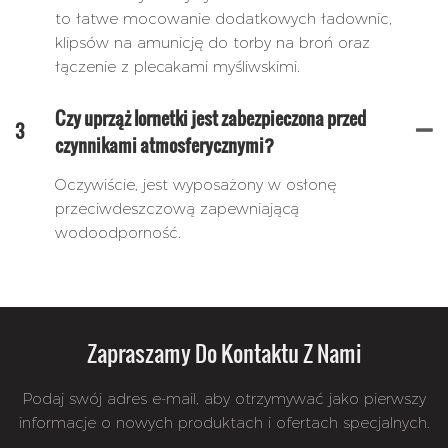
to łatwe mocowanie dodatkowych ładownic,
klipsów na amunicję do torby na broń oraz
łączenie z plecakami myśliwskimi.
Czy uprząż lornetki jest zabezpieczona przed
3
czynnikami atmosferycznymi?
Oczywiście, jest wyposażony w osłonę
przeciwdeszczową zapewniającą
wodoodporność.
Zapraszamy Do Kontaktu Z Nami
Podaj swój adres e-mail, aby otrzymywać jako pierwszy
informacje o nowych produktach i ofertach specjalnych.