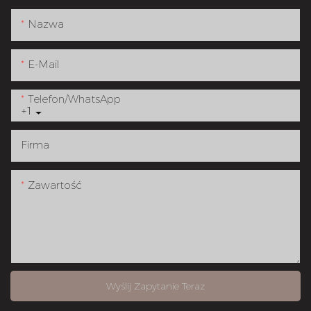
Nazwa
E-Mail
Telefon/WhatsApp
+1
Firma
Zawartość
Wyślij Zapytanie Teraz