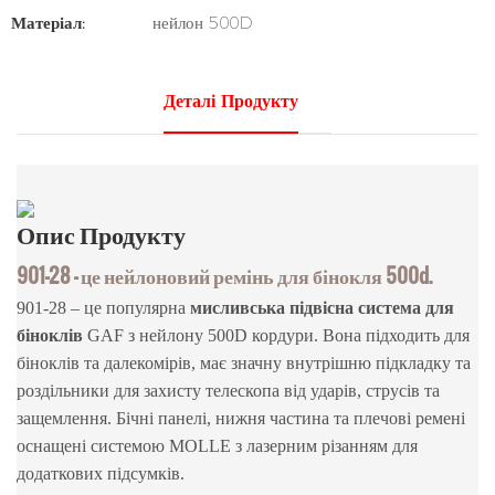
Матеріал:
нейлон 500D
Деталі Продукту
Опис
Продукту
901-28 — це нейлоновий ремінь для бінокля 500d.
901-28 – це популярна
мисливська
підвісна система для
біноклів
GAF з нейлону 500D кордури. Вона підходить для
біноклів та далекомірів, має значну внутрішню підкладку та
роздільники для захисту телескопа від ударів, струсів та
защемлення. Бічні панелі, нижня частина та плечові ремені
оснащені системою MOLLE з лазерним різанням для
додаткових підсумків.