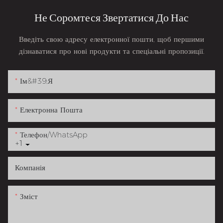
Не Соромтеся Звертатися До Нас
Введіть свою адресу електронної пошти, щоб першими
дізнаватися про нові продукти та спеціальні пропозиції.
Ім&#39;я
Електронна Пошта
Телефон/WhatsApp
+1
Компанія
Зміст