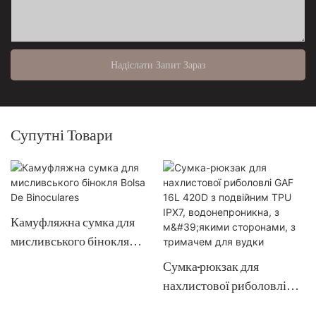
Надіслати Запит Зараз
Супутні Товари
Камуфляжна сумка для
мисливського бінокля
Bolsa De Binoculares
Сумка-рюкзак для
нахлистової риболовлі
GAF 16L 420D з подвійним