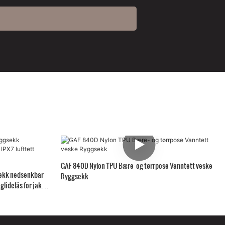
GAF 840D Nylon TPU Bære- og tørrpose Vanntett veske
sekk nedsenkbar
Ryggsekk
glidelås for jakt