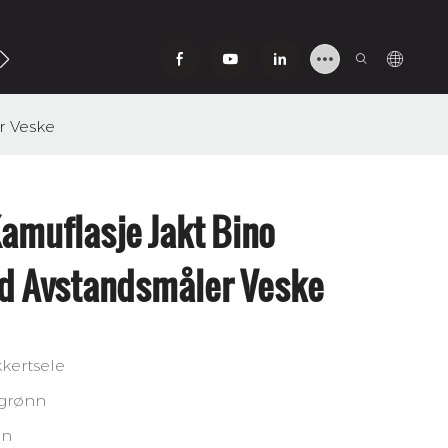
v
r Veske
Kamuflasje Jakt Bino
d Avstandsmåler Veske
kertsele
/grønn
on