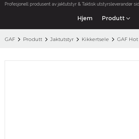
Profesjonell produsent av jaktutstyr & Taktisk utstyrsleverandør si
Hjem
Produtt
GAF
Produtt
Jaktutstyr
Kikkertsele
GAF Hot 