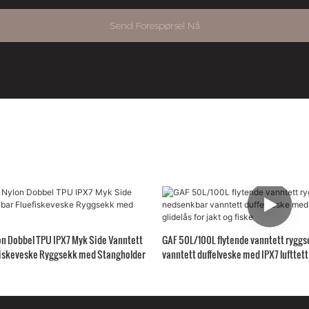
Send Forespørsel Nå
on Dobbel TPU IPX7 Myk Side Vanntett
GAF 50L/100L flytende vanntett rygg
fiskeveske Ryggsekk med Stangholder
vanntett duffelveske med IPX7 lufttett 
og fiske