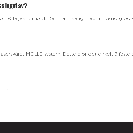
ss laget av?
or tøffe jaktforhold. Den har rikelig med innvendig pols
laserskåret MOLLE-system. Dette gjør det enkelt å fest
ntett.