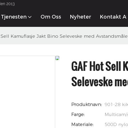
den 2013
Tjenesten
Om Oss
Nyheter
Kontakt A
Sell Kamuflasje Jakt Bino Seleveske med Avstandsmåle
GAF Hot Sell 
Seleveske me
Produktnavn:
901-28 kik
Farge:
Multicam
Materiale:
500D nyl