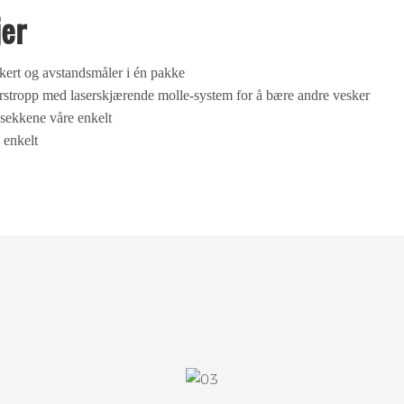
jer
ert og avstandsmåler i én pakke
rstropp med laserskjærende molle-system for å bære andre vesker
esekkene våre enkelt
 enkelt