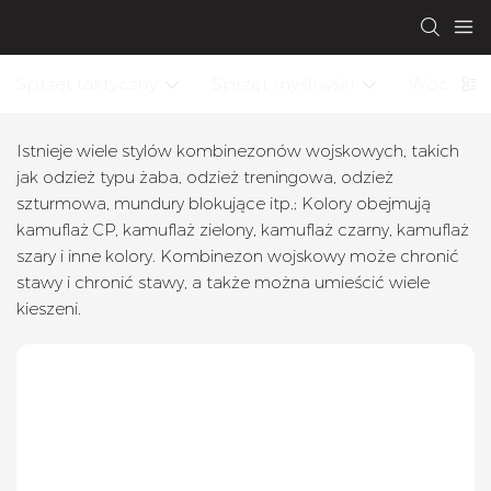
Sprzęt taktyczny
Sprzęt myśliwski
Wodoodp
Istnieje wiele stylów kombinezonów wojskowych, takich
jak odzież typu żaba, odzież treningowa, odzież
szturmowa, mundury blokujące itp.; Kolory obejmują
kamuflaż CP, kamuflaż zielony, kamuflaż czarny, kamuflaż
szary i inne kolory. Kombinezon wojskowy może chronić
stawy i chronić stawy, a także można umieścić wiele
kieszeni.