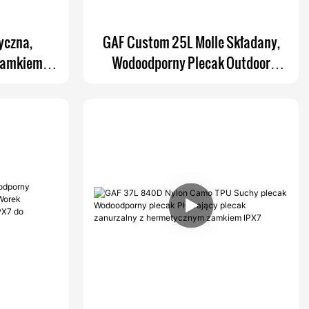
yczna,
GAF Custom 25L Molle Składany,
 zamkiem
Wodoodporny Plecak Outdoor
lny plecak
Rolltop Wodoodporny z Wyściółką
ptactwa
EVA