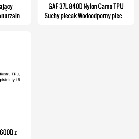
ający
GAF 37L 840D Nylon Camo TPU
anurzalny
Suchy plecak Wodoodporny plecak
ortowy z
Pływający plecak zanurzalny z
IPX7 do
hermetycznym zamkiem IPX7
wania
 600D z