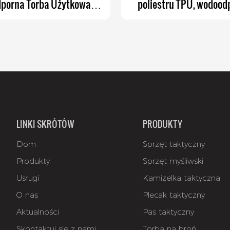
porna Torba Użytkowa
poliestru TPU, wodood
rna Torba na Organizer
broń krótką, na 2 pisto
yczny i Taktyczną
magazynków
LINKI SKRÓTÓW
PRODUKTY
Dom
Sprzęt taktyczny
Produkty
Sprzęt myśliwski
Usługi
Kamizelka taktyczna
O nas
Plecak taktyczny
Aktualności
Pas taktyczny
Skontaktuj się z nami
Torba na broń