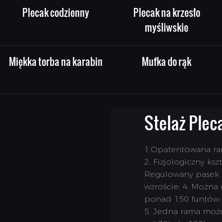
Plecak codzienny
Plecak na krzesło
myśliwskie
Miękka torba na karabin
Mufka do rąk
Stelaż Plec
1.Opatentowana ra
2. Fizjologiczny ks
Regulowany pasek n
wzroście; 4. Można
ponad 150 funtów;
5. Jedna rama może