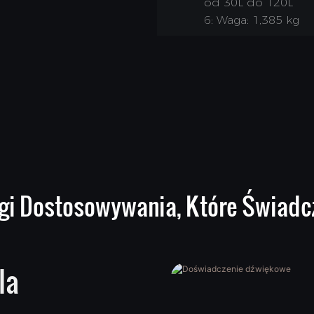
od 30L do 120L
6: Waga: 1,385 kg
gi Dostosowywania, Które Świad
la