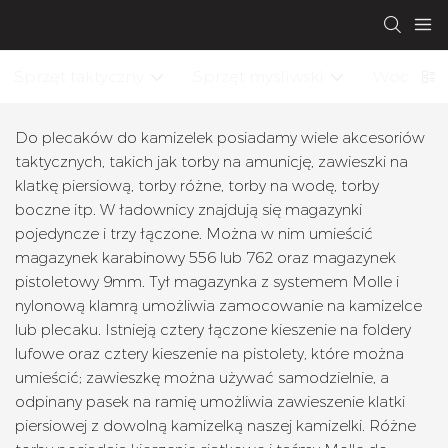
Sprzęt taktyczny
Sprzęt myśliwski
Wodoodp
Do plecaków do kamizelek posiadamy wiele akcesoriów
taktycznych, takich jak torby na amunicję, zawieszki na
klatkę piersiową, torby różne, torby na wodę, torby
boczne itp. W ładownicy znajdują się magazynki
pojedyncze i trzy łączone. Można w nim umieścić
magazynek karabinowy 556 lub 762 oraz magazynek
pistoletowy 9mm. Tył magazynka z systemem Molle i
nylonową klamrą umożliwia zamocowanie na kamizelce
lub plecaku. Istnieją cztery łączone kieszenie na foldery
lufowe oraz cztery kieszenie na pistolety, które można
umieścić; zawieszkę można używać samodzielnie, a
odpinany pasek na ramię umożliwia zawieszenie klatki
piersiowej z dowolną kamizelką naszej kamizelki. Różne