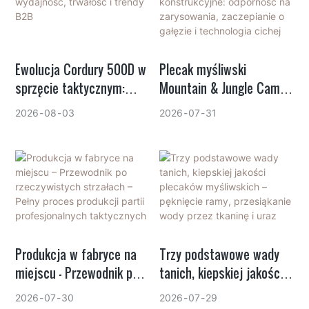
jak producenci, tacy jak
GAF Outdoor, łączą
ekstremalną wydajność z
globalną zgodnością z
Ewolucja Cordury 500D w
Plecak myśliwski
przepisami dotyczącymi
sprzęcie taktycznym:
Mountain & Jungle Camo –
ochrony środowiska.
wydajność, trwałość i
cechy konstrukcyjne:
2026
08
03
2026
07
31
trendy B2B
odporność na
zarysowania, zaczepianie
o gałęzie i technologia
cichej pracy
Produkcja w fabryce na
Trzy podstawowe wady
miejscu – Przewodnik po
tanich, kiepskiej jakości
rzeczywistych strzałach –
plecaków myśliwskich –
2026
07
30
2026
07
29