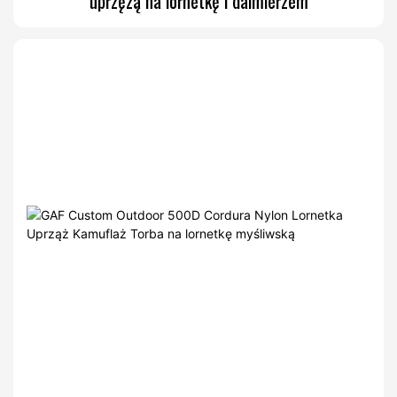
uprzężą na lornetkę i dalmierzem