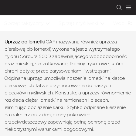
Sprzęt taktyczny
Sprzęt myśliwski
Wodoodp
Uprząż do lornetki
GAF (nazywana również uprzężą
piersiową do lornetki) wykonana jest z wytrzymałego
nylonu Cordura 500D zapewniającego wodoodporność
oraz miękkiej, szczotkowanej tkaniny trykotowej, która
chroni optykę przed zarysowaniami i wstrząsami.
Odpinana uprząż umożliwia noszenie lornetki na klatce
piersiowej lub łatwe przymocowanie do naszych
plecaków myśliwskich. Konstrukcja uprzęży równomiernie
rozkłada ciężar lornetki na ramionach i plecach,
eliminując obciążenie karku. Szybko odpinane kieszenie
na dalmierz oraz dołączony pokrowiec
przeciwdeszczowy zapewniają pełną ochronę przed
niekorzystnymi warunkami pogodowymi.