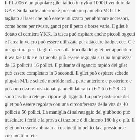
Il PL-006 è un popolare gilet tattico in nylon 1000D venduto da
GAF. Sulla parte anteriore è presente un pannello MOLLE
tagliato al laser che può essere utilizzato per abbinare accessori,
come borse per riviste, ganci per il petto e borse varie. Il gilet è
dotato di cerniera YKK, la tasca può ospitare anche piccoli oggetti
e l'area in velcro può essere utilizzata per attaccare badge, ecc. C'è
un'apertura per il taglio laser sulla tracolla del gilet per appendere
il walkie-talkie e la tracolla può essere regolata su una lunghezza
da 12 pollici a 16 pollici. Il pulsante di sgancio rapido del gilet
può essere completato in 3 secondi. Il gilet può ospitare schede
plug-in M/L e schede morbide nella parte anteriore e posteriore e
possono essere posizionati pannelli laterali di 6 * 6 o 6 * 8. Ci
sono tasche a rete per riporre gli oggetti. La parte posteriore del
gilet può essere regolata con una circonferenza della vita da 40
pollici a 50 pollici. La maniglia di salvataggio del giubbotto può
trascinare i feriti e la prova di trazione è di almeno 160 kg o più. Il
gilet può essere abbinato a cuscinetti in pellicola a pressione e
cuscinetti in rete