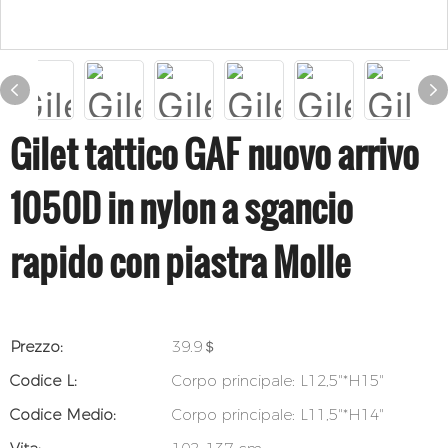
Gilet tattico GAF nuovo arrivo
1050D in nylon a sgancio
rapido con piastra Molle
Prezzo:
39.9＄
Codice L:
Corpo principale: L12,5"*H15"
Codice Medio:
Corpo principale: L11,5"*H14"