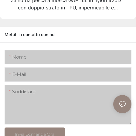
Zaino da pesca a mosca GAF 16L in nylon 420D
con doppio strato in TPU, impermeabile e
sommergibile, con porta canna da pesca, IPX7.
Mettiti in contatto con noi
Nome
E-Mail
Soddisfare
Invia Domanda Ora