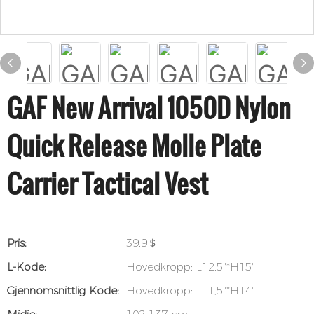
GAF New Arrival 1050D Nylon
Quick Release Molle Plate
Carrier Tactical Vest
Pris:
39.9＄
L-Kode:
Hovedkropp: L12,5"*H15"
Gjennomsnittlig Kode:
Hovedkropp: L11,5"*H14"