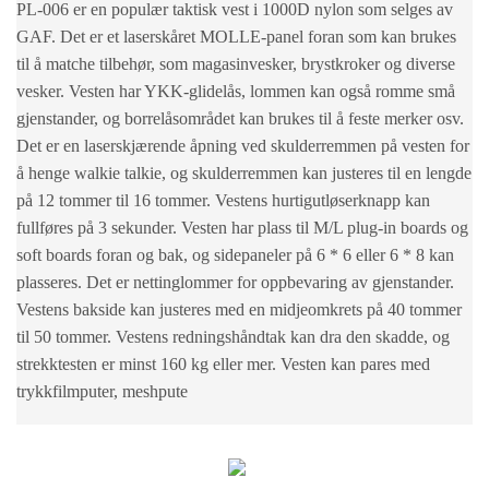
PL-006 er en populær taktisk vest i 1000D nylon som selges av
GAF. Det er et laserskåret MOLLE-panel foran som kan brukes
til å matche tilbehør, som magasinvesker, brystkroker og diverse
vesker. Vesten har YKK-glidelås, lommen kan også romme små
gjenstander, og borrelåsområdet kan brukes til å feste merker osv.
Det er en laserskjærende åpning ved skulderremmen på vesten for
å henge walkie talkie, og skulderremmen kan justeres til en lengde
på 12 tommer til 16 tommer. Vestens hurtigutløserknapp kan
fullføres på 3 sekunder. Vesten har plass til M/L plug-in boards og
soft boards foran og bak, og sidepaneler på 6 * 6 eller 6 * 8 kan
plasseres. Det er nettinglommer for oppbevaring av gjenstander.
Vestens bakside kan justeres med en midjeomkrets på 40 tommer
til 50 tommer. Vestens redningshåndtak kan dra den skadde, og
strekktesten er minst 160 kg eller mer. Vesten kan pares med
trykkfilmputer, meshpute