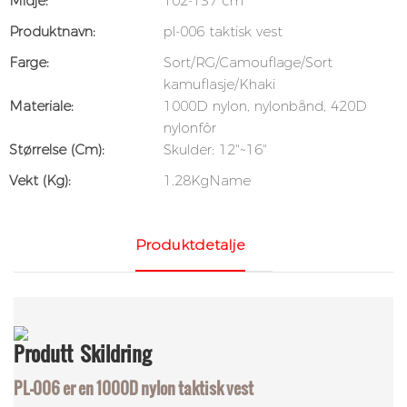
Midje:
102-137 cm
Produktnavn:
pl-006 taktisk vest
Farge:
Sort/RG/Camouflage/Sort
kamuflasje/Khaki
Materiale:
1000D nylon, nylonbånd, 420D
nylonfôr
Størrelse (cm):
Skulder: 12"~16"
Vekt (kg):
1.28KgName
Produktdetalje
Produtt
Skildring
PL-006 er en 1000D nylon taktisk vest