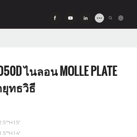
1050D ไนลอน MOLLE PLATE
๊กยุทธวิธี
12.5"*H15"
11.5"*H14"