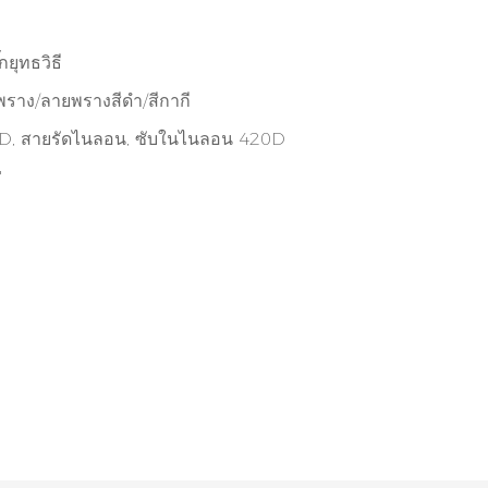
กยุทธวิธี
ราง/ลายพรางสีดำ/สีกากี
, สายรัดไนลอน, ซับในไนลอน 420D
"