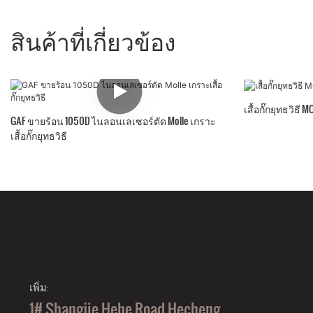
สินค้าที่เกี่ยวข้อง
เสื้อกั๊กยุทธวิธ
GAF ขายร้อน 1050D ไนลอนเลเซอร์ตัด Molle เกราะ
เสื้อกั๊กยุทธวิธี
เพิ่ม:
1# Shangjie Hehe Road Hecheng