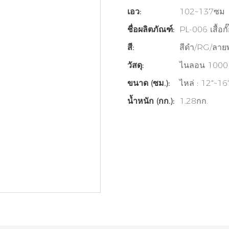
เอว:
102~137ซม
ชื่อผลิตภัณฑ์:
PL-006 เสื้อกั๊
สี:
สีดำ/RG/ลายพ
วัสดุ:
ไนลอน 1000D
ขนาด (ซม.):
ไหล่ : 12"~16
น้ำหนัก (กก.):
1.28กก.