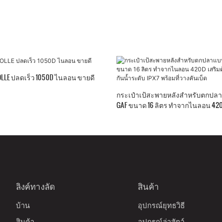
ี MOLLE ปลดเร็ว 1050D ไนลอน ขายดี
กระเป๋าเป้สะพายหลังสำหรับตกปลา
GAF ขนาด 16 ลิตร ทำจากไนลอน 420D
สองชั้น กันน้ำระดับ IPX7 พร้อมที่วาง
ลิงค์ทางลัด
สินค้า
บ้าน
อุปกรณ์ยุทธวิธี
สินค้า
อุปกรณ์ล่าสัตว์