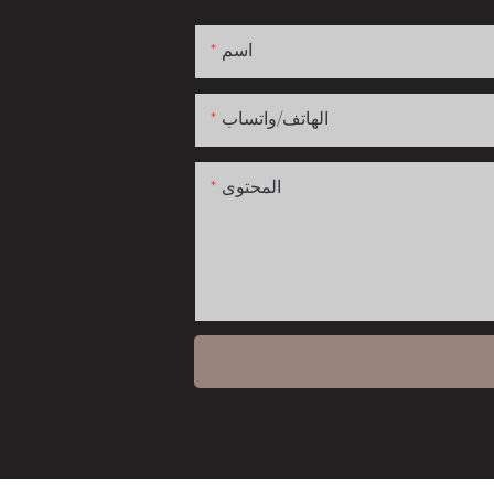
اسم
الهاتف/واتساب
المحتوى