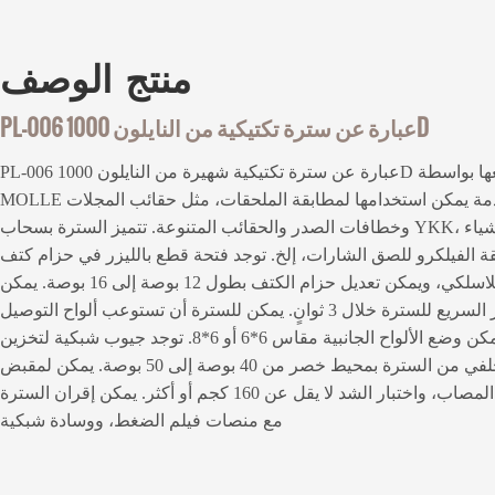
منتج
الوصف
PL-006 عبارة عن سترة تكتيكية من النايلون 1000D
PL-006 عبارة عن سترة تكتيكية شهيرة من النايلون 1000D يتم بيعها بواسطة GAF. توجد لوحة
MOLLE مقطوعة بالليزر في المقدمة يمكن استخدامها لمطابقة الملحقات، مثل حقائب المجلات
وخطافات الصدر والحقائب المتنوعة. تتميز السترة بسحاب YKK، ويمكن للجيب أيضًا استيعاب الأشياء
 الفيلكرو للصق الشارات، إلخ. توجد فتحة قطع بالليزر في حزام كتف
السترة لتعليق جهاز الاتصال اللاسلكي، ويمكن تعديل حزام الكتف بطول 12 بوصة إلى 16 بوصة. يمكن
إكمال زر التحرير السريع للسترة خلال 3 ثوانٍ. يمكن للسترة أن تستوعب ألواح التوصيل M/L والألواح
الناعمة في الأمام والخلف، ويمكن وضع الألواح الجانبية مقاس 6*6 أو 6*8. توجد جيوب شبكية لتخزين
الأشياء. يمكن تعديل الجزء الخلفي من السترة بمحيط خصر من 40 بوصة إلى 50 بوصة. يمكن لمقبض
الإنقاذ الخاص بالسترة سحب المصاب، واختبار الشد لا يقل عن 160 كجم أو أكثر. يمكن إقران السترة
مع منصات فيلم الضغط، ووسادة شبكية