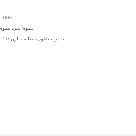
سترة تكتيكية 
أسود/RG/مموه/أسود مم
نايلون 1000D، حزام نايلون، بطانة نايلون 420D