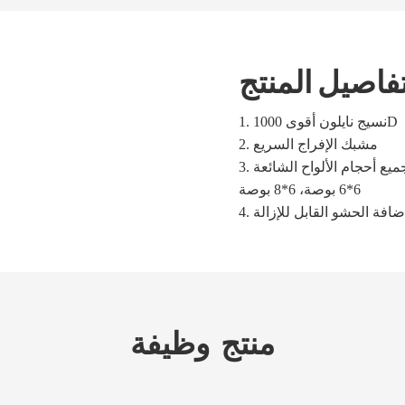
فاصيل المنتج
نسيج نايلون أقوى 1000D
1.
مشبك الإفراج السريع
2.
3. تناسب جميع أحجام الألواح الشائعة (SAPI M أو L) ولوحة 10*12 بوصة؛ جيب جانبي للوحة مقاس
6*6 بوصة، 6*8 بوصة
إضافة الحشو القابل للإزالة
منتج
وظيفة