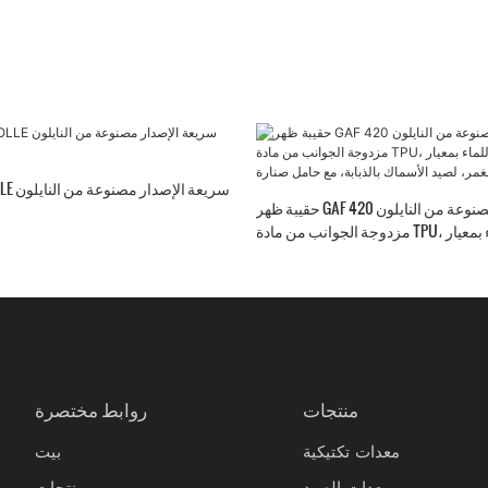
حقيبة ظهر GAF سعة 16 لترًا مصنوعة من النايلون 420D،
مزدوجة الجوانب من مادة TPU، مقاومة للماء بمعيار
صيد الأسماك بالذبابة، مع حامل صنارة
منتجات
روابط مختصرة
معدات تكتيكية
بيت
معدات الصيد
منتجات