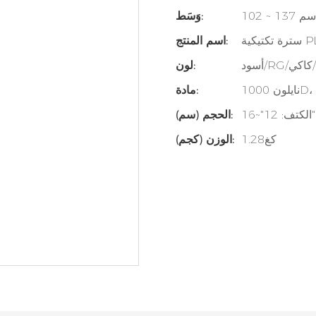
102 ~ 137 سم
وَسَط:
PL-006
اسم المنتج:
وه/كاكي
لون:
مادة:
الكتف: 12"~16"
الحجم (سم):
كغ1.28
الوزن (كجم):