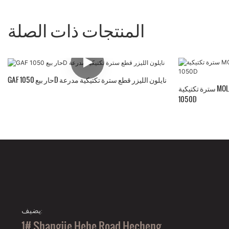
المنتجات ذات الصلة
GAF حار بيع 1050D نايلون الليزر قطع سترة تكتيكية مدرعة
سترة تكتيكية MOLLE سريعة الإصدار مصنوعة من النايلون
1050D
يضيف:
1# Shangjie Hehe Road Hecheng