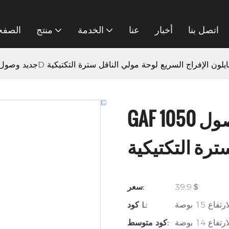
اتصل بنا
أخبار
عنا
الخدمة
منتج
الصفح
 جديد وصول 1050D النايلون الإفراج السريع لوحة مولي الناقل سترة التكتيكية
GAF جديد وصول 1050D النايلون الإفراج
ترة التكتيكية
39.9＄
سعر:
كود L:
كود متوسط: