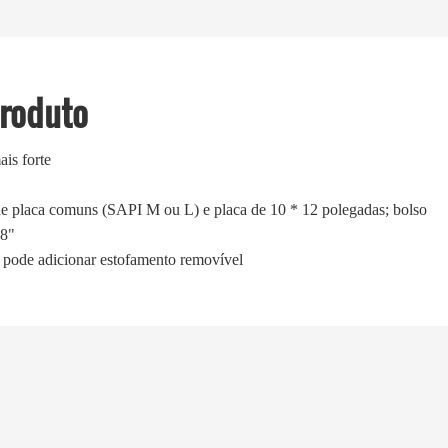
Produto
is forte
de placa comuns (SAPI M ou L) e placa de 10 * 12 polegadas; bolso
*8"
o, pode adicionar estofamento removível