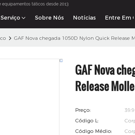
e equipamentos táticos desde 2013
Serviço
Sobre Nós
Notícias
Entre Em 
ico
GAF Nova chegada 1050D Nylon Quick Release Mol
GAF Nova che
Release Molle 
Preço:
39.
Código L:
Corp
Código Médio:
Corp