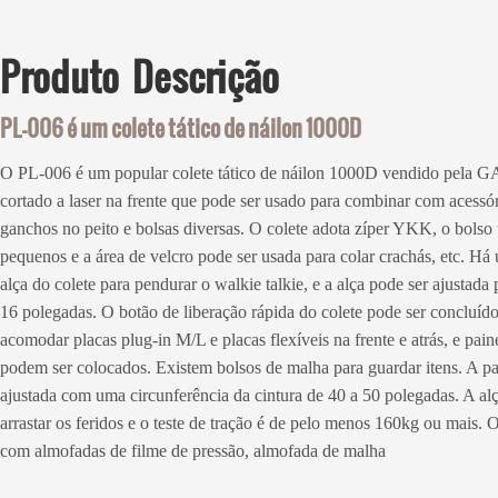
Produto
Descrição
PL-006 é um colete tático de náilon 1000D
O PL-006 é um popular colete tático de náilon 1000D vendido pela
cortado a laser na frente que pode ser usado para combinar com acessór
ganchos no peito e bolsas diversas. O colete adota zíper YKK, o bols
pequenos e a área de velcro pode ser usada para colar crachás, etc. Há 
alça do colete para pendurar o walkie talkie, e a alça pode ser ajusta
16 polegadas. O botão de liberação rápida do colete pode ser concluí
acomodar placas plug-in M/L e placas flexíveis na frente e atrás, e pain
podem ser colocados. Existem bolsos de malha para guardar itens. A par
ajustada com uma circunferência da cintura de 40 a 50 polegadas. A alç
arrastar os feridos e o teste de tração é de pelo menos 160kg ou mais.
com almofadas de filme de pressão, almofada de malha