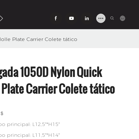
Contato Conosco
le Plate Carrier Colete tático
gada 1050D Nylon Quick
Plate Carrier Colete tático
9＄
o principal: L12,5"*H15"
o principal: L11,5"*H14"