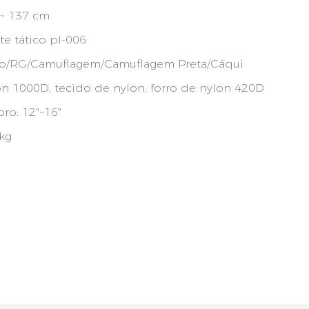
 ~ 137 cm
te tático pl-006
to/RG/Camuflagem/Camuflagem Preta/Cáqui
n 1000D, tecido de nylon, forro de nylon 420D
ro: 12"~16"
kg