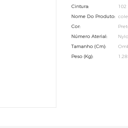
Cintura:
102
Nome Do Produto:
cole
Cor:
Pre
Número Aterial:
Nylo
Tamanho (cm):
Omb
Peso (kg):
1.28