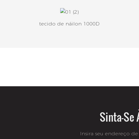
tecido de náilon 1000D
Sinta-Se 
Insira seu endereço de 