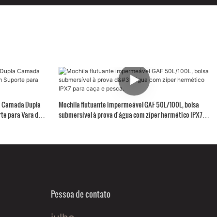
a Camada Dupla
Mochila flutuante impermeável GAF 50L/100L, bolsa
te para Vara de
submersível à prova d'água com zíper hermético IPX7
para caça e pesca.
Pessoa de contato