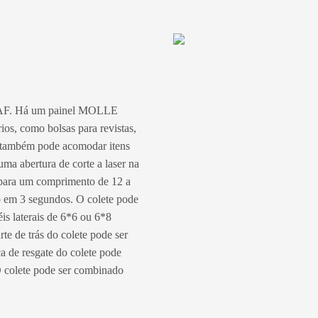
 GAF. Há um painel MOLLE
ios, como bolsas para revistas,
o também pode acomodar itens
uma abertura de corte a laser na
da para um comprimento de 12 a
do em 3 segundos. O colete pode
éis laterais de 6*6 ou 6*8
te de trás do colete pode ser
a de resgate do colete pode
 O colete pode ser combinado