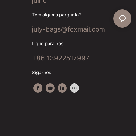
julho
Tem alguma pergunta?
july-bags@foxmail.com
Ligue para nós
+86 13922517997
Siga-nos