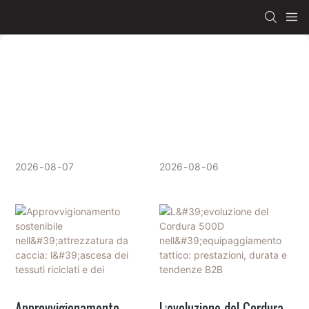
2026
08
07
2026
08
06
Approvvigionamento
L'evoluzione del Cordura