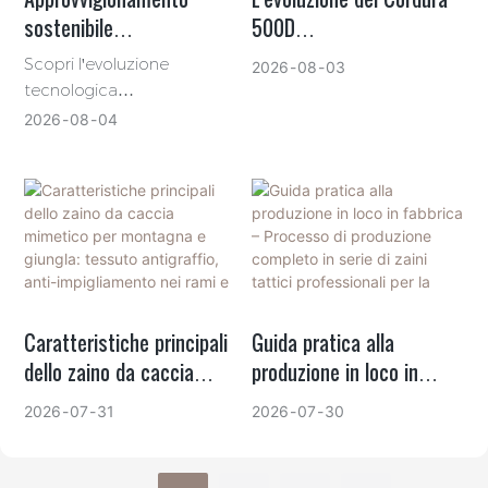
sostenibile
500D
nell'attrezzatura da
nell'equipaggiamento
Scopri l'evoluzione
2026
08
03
caccia: l'ascesa dei
tattico: prestazioni,
tecnologica
tessuti riciclati e dei
durata e tendenze B2B
nell'approvvigionamento di
2026
08
04
attrezzature da caccia
trattamenti DWR
B2B. Dal nylon riciclato
ecocompatibili.
certificato GRS alla
rivoluzione dei trattamenti
DWR senza PFAS, scopri
come produttori come
GAF Outdoor conciliano
prestazioni estreme con la
Caratteristiche principali
Guida pratica alla
conformità ambientale
dello zaino da caccia
produzione in loco in
globale.
mimetico per montagna e
fabbrica – Processo di
2026
07
31
2026
07
30
giungla: tessuto
produzione completo in
antigraffio, anti-
serie di zaini tattici