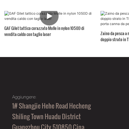
GAF Gilet tattico corazzato Molle in nylon 1050D di
Zaino da pesca a 
vendita caldo con taglio laser
doppio strato in
con porta canna d
Aggiungere:
1# Shangjie Hehe Road Hecheng
Shiling Town Huadu District
Guangzhou City 510850 Cina