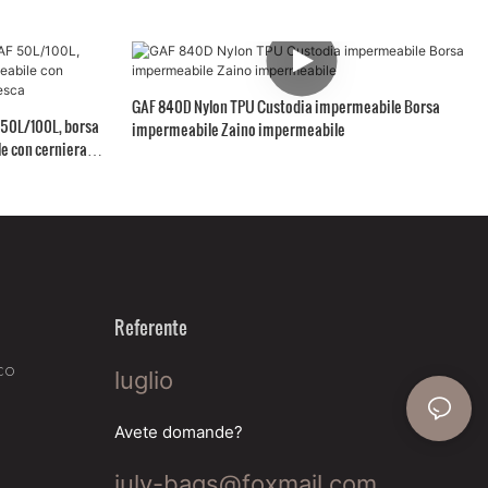
GAF 840D Nylon TPU Custodia impermeabile Borsa
 50L/100L, borsa
impermeabile Zaino impermeabile
e con cerniera
Referente
co
luglio
Avete domande?
july-bags@foxmail.com