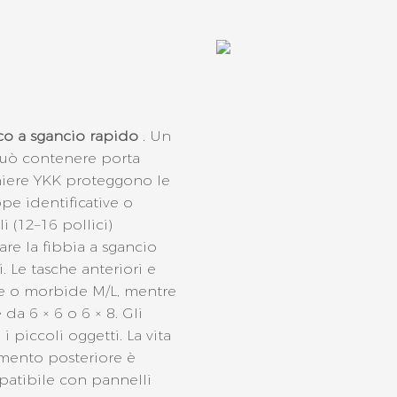
tico a sgancio rapido
. Un
 può contenere porta
erniere YKK proteggono le
pe identificative o
li (12–16 pollici)
are la fibbia a sgancio
 Le tasche anteriori e
de o morbide M/L, mentre
da 6 × 6 o 6 × 8. Gli
 piccoli oggetti. La vita
namento posteriore è
patibile con pannelli