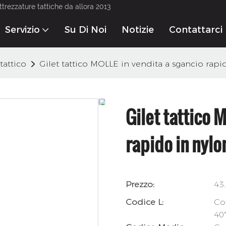
ttrezzature tattiche da allora 2013
Servizio
Su Di Noi
Notizie
Contattarci
 tattico
Gilet tattico MOLLE in vendita a sgancio rap
Gilet tattico 
rapido in nyl
Prezzo:
43
Codice L:
Cor
40