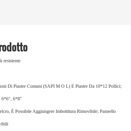
Prodotto
 resistente
ioni Di Piastre Comuni (SAPI M O L) E Piastre Da 10*12 Pollici;
a 6*6", 6*8"
elcro, È Possibile Aggiungere Imbottitura Rimovibile; Pannello
ibili