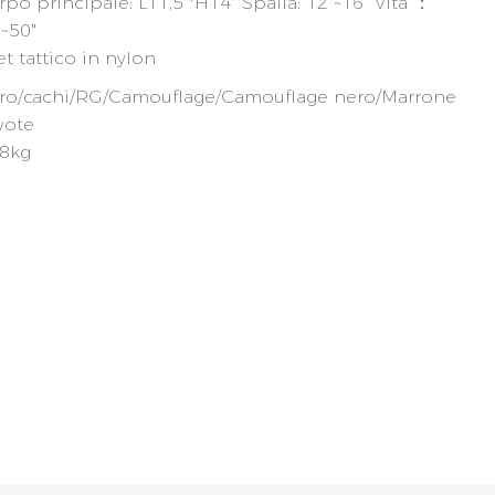
po principale: L11,5"*H14" Spalla: 12"~16" Vita ：
"~50"
et tattico in nylon
ro/cachi/RG/Camouflage/Camouflage nero/Marrone
yote
28kg