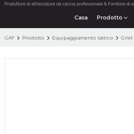
Produttore di attrezzature da caccia professionale & Fornitore di a
Casa
Prodotto
GAF
Prodotto
Equipaggiamento tattico
Gilet