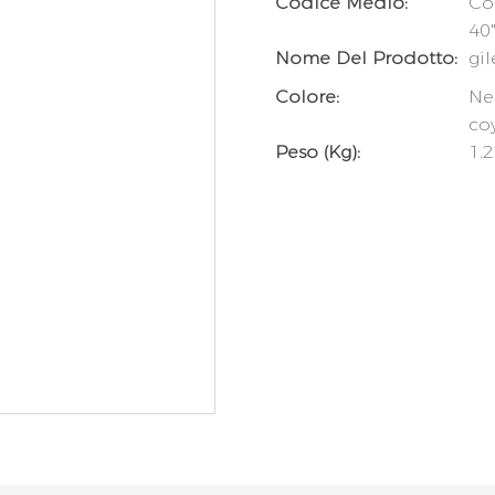
Codice Medio:
Cor
40
Nome Del Prodotto:
gil
Colore:
Ne
co
Peso (kg):
1.