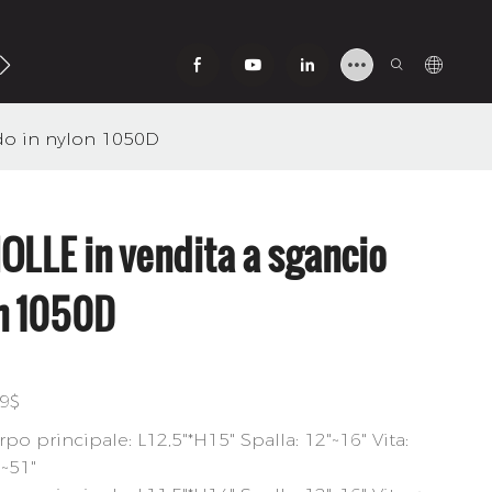
ido in nylon 1050D
MOLLE in vendita a sgancio
on 1050D
.9$
po principale: L12,5"*H15" Spalla: 12"~16" Vita:
"~51"