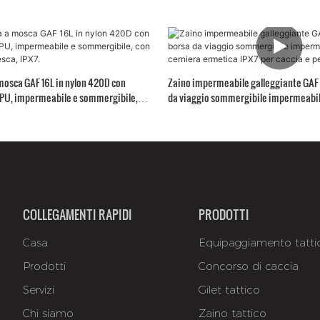
mosca GAF 16L in nylon 420D con
Zaino impermeabile galleggiante GAF
 TPU, impermeabile e sommergibile,
da viaggio sommergibile impermeabil
a pesca, IPX7.
ermetica IPX7 per caccia e pesca
COLLEGAMENTI RAPIDI
PRODOTTI
Casa
Equipaggiamento tatti
Prodotti
Concorso di caccia
Servizi
Gilet tattico
Chi siamo
Zaino tattico