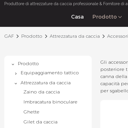
Produttore di attrezzature da caccia professionale & Fornitore di a
Casa
Prodotto
GAF
Prodotto
Attrezzatura da caccia
Accessori
Gli accessor
Prodotto
posteriore t
Equipaggiamento tattico
canna della 
Gilet tattico
Attrezzatura da caccia
capacità per
per sgabello
Zaino tattico
Zaino da caccia
Cintura tattica
Imbracatura binoculare
Borsa per pistola
Ghette
Tuta militare
Gilet da caccia