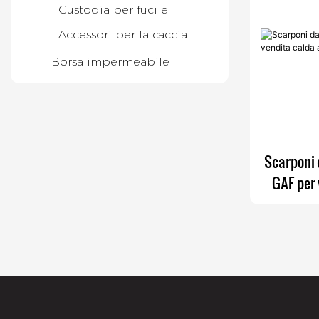
Accessori tattici
Custodia per fucile
Borsa e zaino medico
Accessori per la caccia
Borsa CCW e borsa
Borsa impermeabile
Faraday
Scarponi 
GAF per 