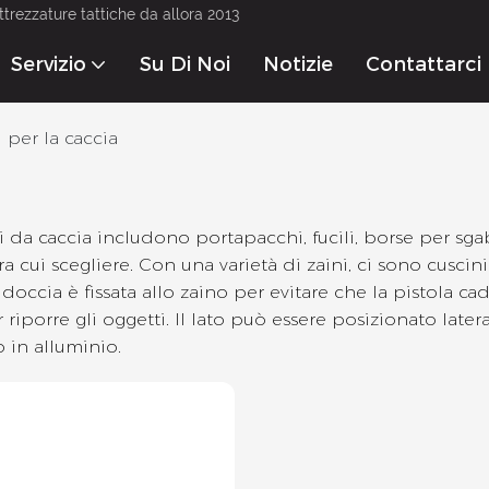
ttrezzature tattiche da allora 2013
Servizio
Su Di Noi
Notizie
Contattarci
 per la caccia
i da caccia includono portapacchi, fucili, borse per sgabe
ra cui scegliere. Con una varietà di zaini, ci sono cusci
doccia è fissata allo zaino per evitare che la pistola c
 riporre gli oggetti. Il lato può essere posizionato lat
 in alluminio.