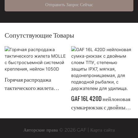
Отправить Запрос Сейчас
Сопутствующие Товары
Горячая распродажа
тактического жилета
MOLLE с быстросъемной
GAF 16L 420D нейлоновая
системой крепления,
сумка-рюкзак с двойным
нейлон 1050D
слоем ТПУ, степенью
защиты IPX7, мягкая,
Авторские права © 2026 GAF |
Карта сайта
водонепроницаемая, для