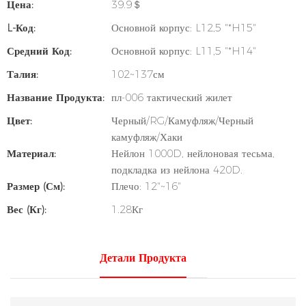
Цена:
39.9＄
L-Код:
Основной корпус: L12,5 "*H15"
Средний Код:
Основной корпус: L11,5 "*H14"
Талия:
102~137см
Название Продукта:
пл-006 тактический жилет
Цвет:
Черный/RG/Камуфляж/Черный
камуфляж/Хаки
Материал:
Нейлон 1000D, нейлоновая тесьма,
подкладка из нейлона 420D.
Размер (см):
Плечо: 12"~16"
Вес (кг):
1.28Кг
Детали Продукта