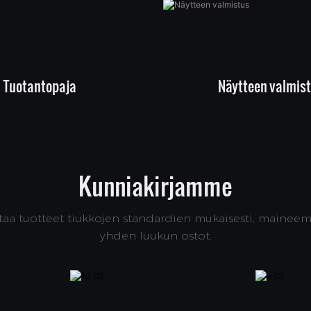
Näytteen valmis
Tuotantopaja
Kunniakirjamme
staa tuotteet tiukkojen standardien mukaisesti, mainee
yhden luukun ostot.