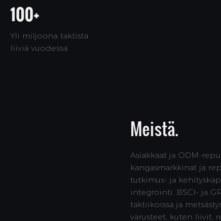
100+
Yli miljoona taktista
liiviä vuodessa
Meistä.
Asiakkaat ja ODM-reput
kangasmarkkinat ja re
tutkimus- ja kehityska
integrointi. BSCI- ja
taktiikoissa ja metsäst
varusteet, kuten liivit,