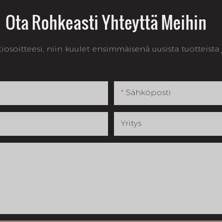
Ota Rohkeasti Yhteyttä Meihin
osoitteesi, niin kuulet ensimmäisenä uusista tuotteista ja
Sähköposti
Yritys