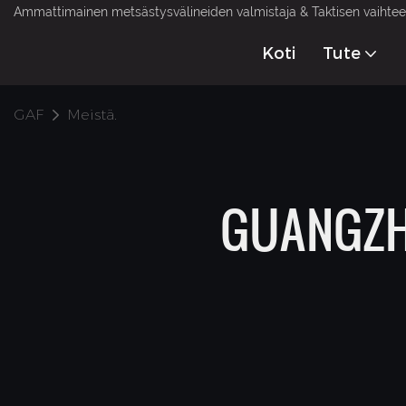
Ammattimainen metsästysvälineiden valmistaja & Taktisen vaihteen
Koti
Tute
GAF
Meistä.
GUANGZH