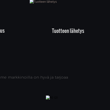
tus
Tuotteen lähetys
mme markkinoilla on hyvä ja tarjoaa