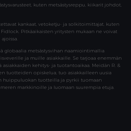
sästysvarusteet, kuten metsästysreppu, kiikarit johdot,
ettavat kankaat, vetoketju- ja solkitoimittajat, kuten
 Fidlock. Pitkäaikaisten yritysten mukaan ne voivat
 ajoissa.
ää globaalia metsästysvihan naamiointimallia
 Disveverille ja muille asiakkaille. Se tarjoaa enemmän
ä asiakkaiden kehitys- ja tuotantoaikaa. Meidän R. &
en tuotteiden opiskelua, tuo asiakkailleen uusia
 huippuluokan tuotteilla ja pyrkii tuomaan
ltameren markkinoille ja luomaan suurempia etuja.