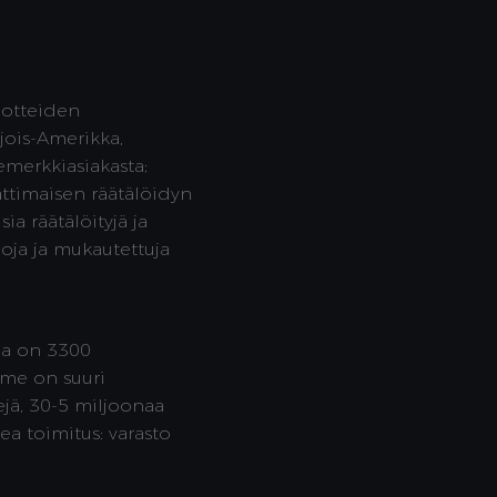
uotteiden
ois-Amerikka,
temerkkiasiakasta;
timaisen räätälöidyn
sia räätälöityjä ja
njoja ja mukautettuja
ala on 3300
mme on suuri
ejä, 30-5 miljoonaa
a toimitus: varasto