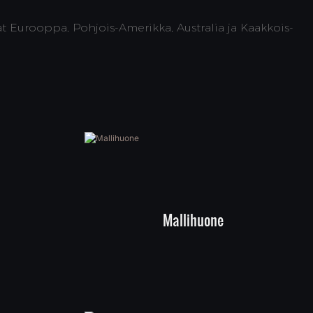
t Eurooppa, Pohjois-Amerikka, Australia ja Kaakkois-
Mallihuone