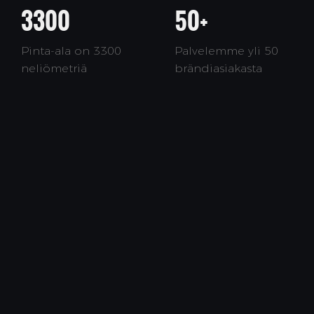
3300
50+
Pinta-ala on 3300
Palvelemme yli 50
neliömetriä
brändiasiakasta