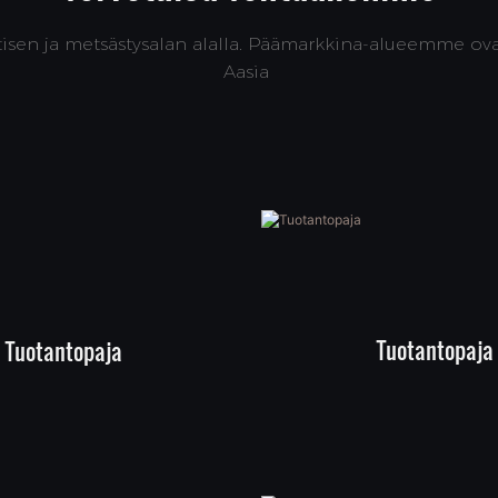
ktisen ja metsästysalan alalla. Päämarkkina-alueemme ova
Aasia
Tuotantopaja
Tuotantopaja