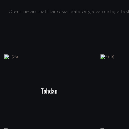
Olemme ammattitaitoisia räätälöityjä valmistajia ta
Tehdan