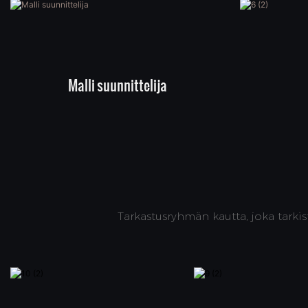
Malli suunnittelija
Tarkastusryhmän kautta, joka tarki