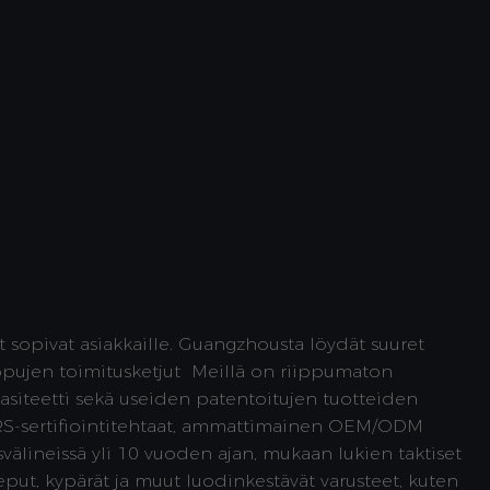
 sopivat asiakkaille. Guangzhousta löydät suuret
ppujen toimitusketjut
Meillä on riippumaton
pasiteetti sekä useiden patentoitujen tuotteiden
 GRS-sertifiointitehtaat, ammattimainen OEM/ODM
ysvälineissä yli 10 vuoden ajan, mukaan lukien taktiset
 reput, kypärät ja muut luodinkestävät varusteet, kuten