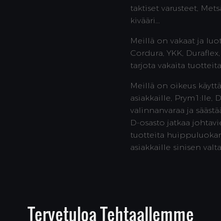
taktiset varusteet, Met
kivääri...
Meillä on vakaat ja luot
Cordura, YKK, Duraflex,
tarjota vakaita tuotteita
Meillä on oikeus käytt
asiakkaille, Prym1:lle,
valinnanvaraa ja säästä
D-osasto jatkaa johtavi
tuotteita huippuluokan
asiakkaille sinisen va
Tervetuloa Tehtaallemme