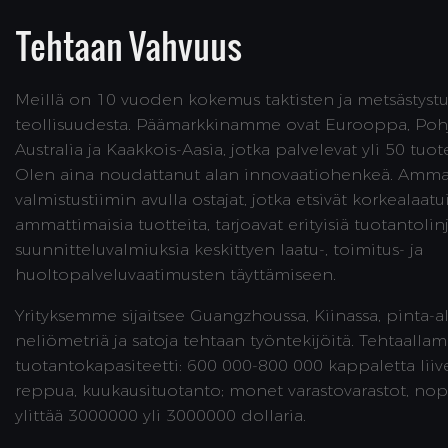
Tehtaan Vahvuus
Meillä on 10 vuoden kokemus taktisten ja metsästyst
teollisuudesta. Päämarkkinamme ovat Eurooppa, Pohj
Australia ja Kaakkois-Aasia, jotka palvelevat yli 50 tuo
Olen aina noudattanut alan innovaatiohenkeä. Ammat
valmistustiimin avulla ostajat, jotka etsivät korkealaatui
ammattimaisia ​​tuotteita, tarjoavat erityisiä tuotantoli
suunnitteluvalmiuksia keskittyen laatu-, toimitus- ja
huoltopalveluvaatimusten täyttämiseen.
Yrityksemme sijaitsee Guangzhoussa, Kiinassa, pinta-
neliömetriä ja satoja tehtaan työntekijöitä. Tehtaalla
tuotantokapasiteetti: 600 000-800 000 kappaletta liiv
reppua, kuukausituotanto; monet varastovarastot, nope
ylittää 3000000 yli 3000000 dollaria.