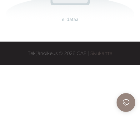
ei dataa
Tekijänoikeus © 2026 GAF |
Sivukartta