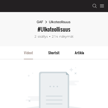
GAF
Ulkoteollisuus
#Ulkoteollisuus
2 sisällys
214 näkymät
Videot
Shortsit
Artikla