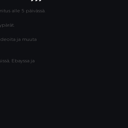
us alle 5 päivässä.
ypärät.
videoita ja muuta
ssä, Ebayssa ja