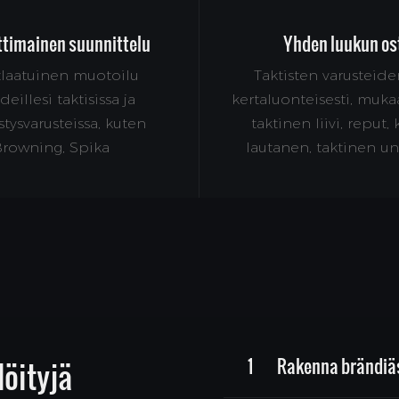
imainen suunnittelu
Yhden luukun os
tlaatuinen muotoilu
Taktisten varusteide
eillesi taktisissa ja
kertaluonteisesti, muka
tysvarusteissa, kuten
taktinen liivi, reput,
rowning, Spika
lautanen, taktinen u
1
Rakenna brändiä
öityjä