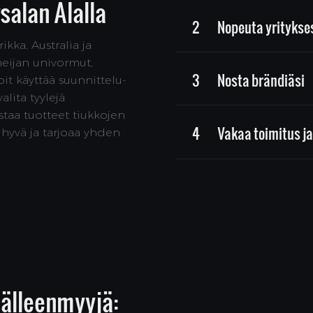
salan Alalla
2
Nopeuta yritykse
ka, Australia ja
rmeijan univormut,
3
Nosta brändiäsi
it käyttää suunnittelu-
alita tyylejä
staa tuotteet tiukkojen
4
Vakaa toimitus ja
hyvä ja tarjoaa yhden
-Jälleenmyyjä: