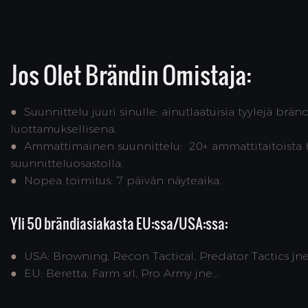
Jos Olet Brändin Omistaja:
●
Suunnittelu juuri sinulle: ainutlaatuisia tyylejä bränd
luottamuksellisena.
●
Ammattimainen suunnittelu: 20+ ammattitaitoista
suunnitteluosastolla.
●
Nopea toimitus: 7 päivän näyteaika.
Yli 50 brändiasiakasta EU:ssa/USA:ssa:
●
USA: Browning, Recon Tactical, Predator Tactics jne.
●
EU: Beretta, Farm srl, Pro Army jne...