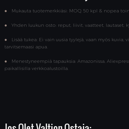
●
Mukauta tuotemerkkiäsi: MOQ 50 kpl & nopea toimit
●
Yhden luukun osto: reput, liivit, vaatteet, lautaset, k
●
Lisää tukea: Ei vain uusia tyylejä, vaan myös kuvia, 
tarvitsemaasi apua.
●
Menestyneempiä tapauksia: Amazonissa, Aliexpressi
paikallisilla verkkoalustoilla.
Jos Olet Valtion Ostaja: