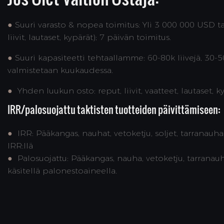
●
Suuri varasto & nopea toimitus: Yli 3 000 000 USD ta
liivit, lautaset, kypärät); 7 päivän toimitus.
●
Suuri kapasiteetti tehtaallamme: 60-80k liivejä, 30-
valmistetaan kuukaudessa.
●
Yhden luukun osto: reput, liivit, vaatteet, lautaset, 
IRR/palosuojattu taktisten tuotteiden päivittämiseen:
●
IRR: Pääkangas, nauhat, vetoketju, soljet, tarranauh
IRR:llä
●
Palosuojattu: Pääkangas, nauha, vetoketju, tarranauh
käsitellä palonestoaineella.