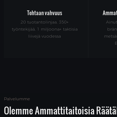
Tehtaan vahvuus
Ammatt
20 tuotantolinjaa, 350+
Ainu
työntekijää, 1 miljoona+ taktisia
bränd
liivejä vuodessa
metsäs
B
Palvelumme
Olemme Ammattitaitoisia Räätäl