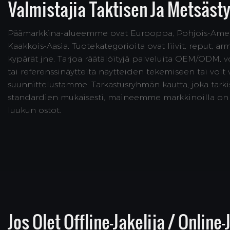
Valmistajia Taktisen Ja Metsästy
Päämarkkina-alueemme ovat Eurooppa, Pohjois-Amerik
Kaakkois-Aasia. Tuotekategorioita ovat liivit, reput, a
kypärät jne. Tarjoa räätälöityjä palveluita OEM/ODM, vo
tai referenssinäytteitä näytteiden tekemiseen tai voit v
suunnittelustamme. Tarkastusryhmän kautta, joka tarki
standardien mukaisesti, maineemme markkinoilla on 
luukun ostot.
Jos Olet Offline-Jakelija / Online