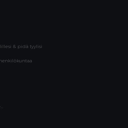
illesi & pidä tyylisi
 henkilökuntaa
..