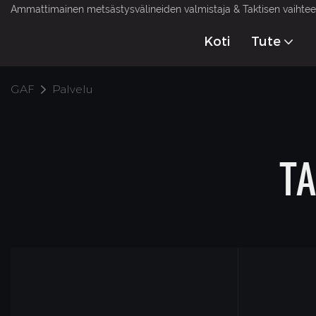
Ammattimainen metsästysvälineiden valmistaja & Taktisen vaihteen
Koti
Tute
GAF
Palvelu
T