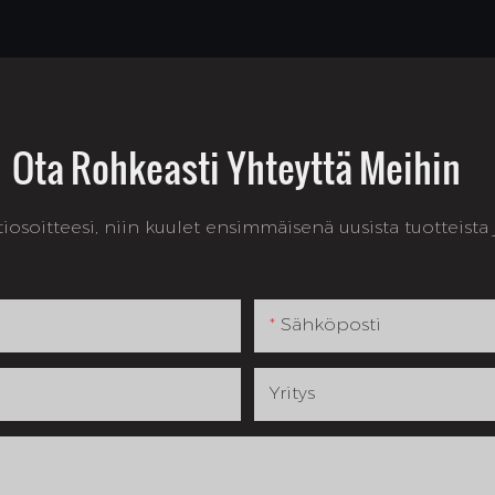
Ota Rohkeasti Yhteyttä Meihin
osoitteesi, niin kuulet ensimmäisenä uusista tuotteista ja
Sähköposti
Yritys