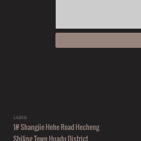
Lisätä:
1# Shangjie Hehe Road Hecheng
Shiling Town Huadu District