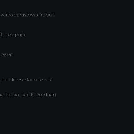
varaa varastossa (reput,
50k reppuja
kypärät
a, kaikki voidaan tehdä
a, lanka, kaikki voidaan