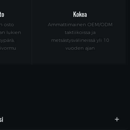
to
Kokea
n osto
Ammattimainen OEM/ODM
an lukien
taktiikoissa ja
 kypärä,
metsästysvälineissä yli 10
nivormu
vuoden ajan
si