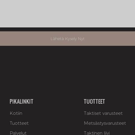
Lähetä Kysely Nyt
PIKALINKIT
TUOTTEET
Kotiin
Taktiset varusteet
Tuotteet
Metsästysvarusteet
Palvelut
Taktinen liivi