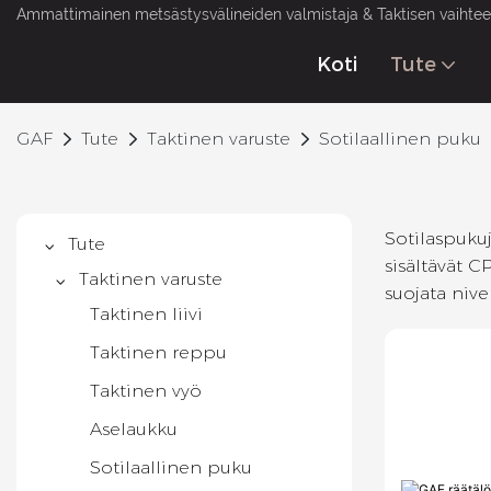
Ammattimainen metsästysvälineiden valmistaja & Taktisen vaihteen
Koti
Tute
GAF
Tute
Taktinen varuste
Sotilaallinen puku
Sotilaspukuj
Tute
sisältävät C
Taktinen varuste
suojata nivel
Taktinen liivi
Taktinen reppu
Taktinen vyö
Aselaukku
Sotilaallinen puku