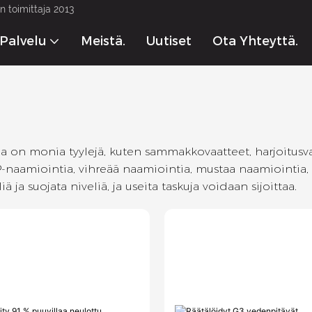
 toimittaja 2013
Palvelu
Meistä.
Uutiset
Ota Yhteyttä.
a on monia tyylejä, kuten sammakkovaatteet, harjoitusvaa
P-naamiointia, vihreää naamiointia, mustaa naamiointia,
iä ja suojata niveliä, ja useita taskuja voidaan sijoittaa.