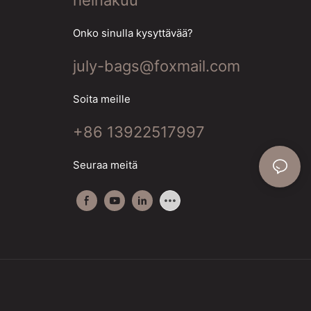
heinäkuu
Onko sinulla kysyttävää?
july-bags@foxmail.com
Soita meille
+86 13922517997
Seuraa meitä