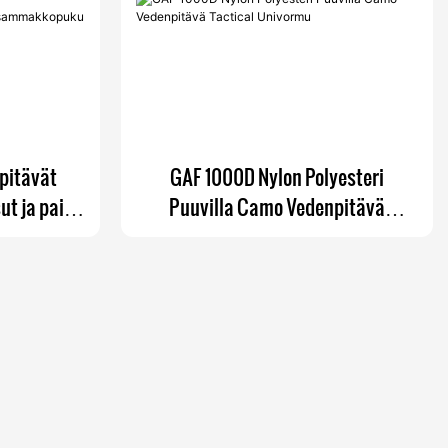
pitävät
GAF 1000D Nylon Polyesteri
ut ja paita
Puuvilla Camo Vedenpitävä
u
Tactical Univormu