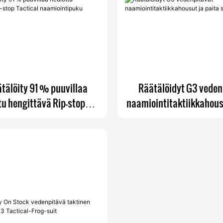
tälöity 91 % puuvillaa
Räätälöidyt G3 veden
tu hengittävä Rip-stop
naamiointitaktiikkahous
ical naamiointipuku
sammakkopuk