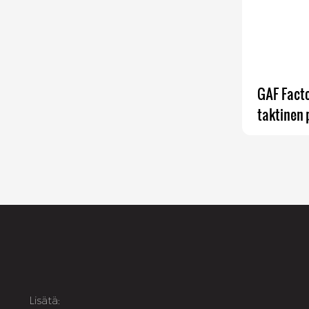
GAF Fact
taktinen 
Lisätä: