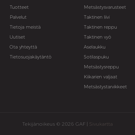
Tuotteet
Metsästysvarusteet
Palvelut
Taktinen liivi
Tietoja meistä
Taktinen reppu
Uutiset
Taktinen vyö
Ota yhteyttä
Aselaukku
Tietosuojakäytäntö
Sotilaspuku
Metsästysreppu
Kiikarien valjaat
Metsästystarvikkeet
Tekijänoikeus © 2026 GAF |
Sivukartta