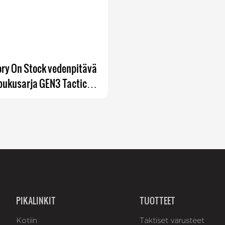
ory On Stock vedenpitävä
pukusarja GEN3 Tactical-
Frog-suit
PIKALINKIT
TUOTTEET
Kotiin
Taktiset varusteet