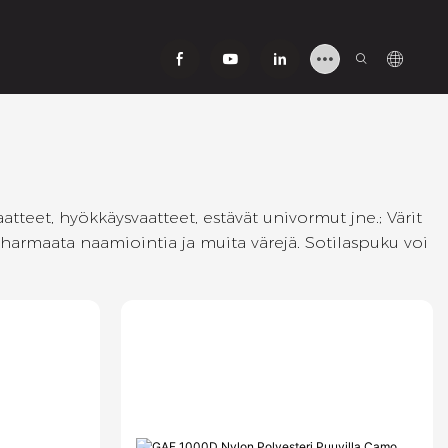
tteet, hyökkäysvaatteet, estävät univormut jne.; Värit
 harmaata naamiointia ja muita värejä. Sotilaspuku voi