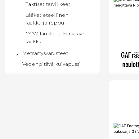
Taktiset tarvikkeet
Lääketieteellinen
laukku ja reppu
CCW-laukku ja Faradayn
laukku
Metsästysvarusteet
GAF rää
neulot
Metsästysreppu
Vedenpitävä kuivapussi
Tact
Kiikarien valjaat
Säärystimet
Metsästysliivi
Kiväärikotelo
Metsästystarvikkeet