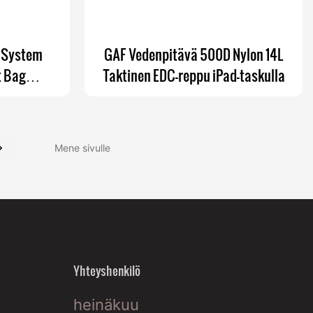
e System
GAF Vedenpitävä 500D Nylon 14L
t Bag
Taktinen EDC-reppu iPad-taskulla
eteellinen
viin
lämme
Yhteyshenkilö
heinäkuu