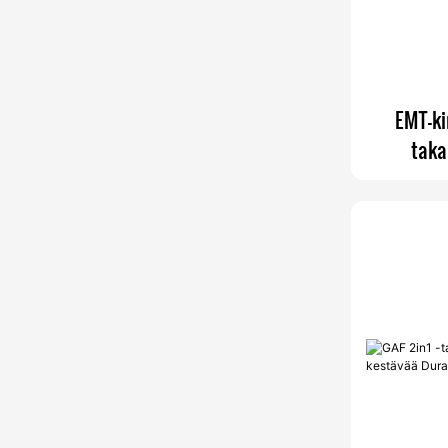
EMT-ki
taka
sää