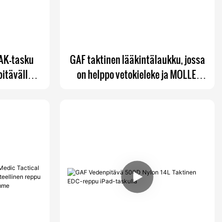
FAK-tasku
GAF taktinen lääkintälaukku, jossa
pitävällä
on helppo vetokieleke ja MOLLE-
tolaukulla
yhteensopiva takapaneeli