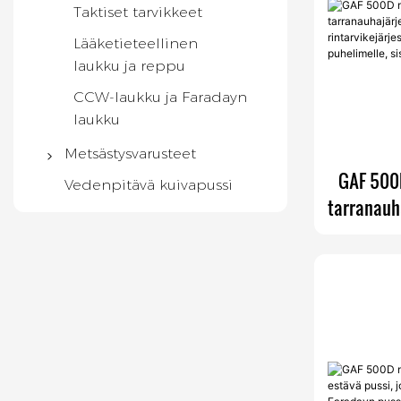
Taktiset tarvikkeet
Lääketieteellinen
laukku ja reppu
CCW-laukku ja Faradayn
laukku
Metsästysvarusteet
GAF 500D
Metsästysreppu
Vedenpitävä kuivapussi
tarranauh
Kiikarien valjaat
rintarvi
Säärystimet
laukku
Metsästysliivi
Kiväärikotelo
Metsästystarvikkeet