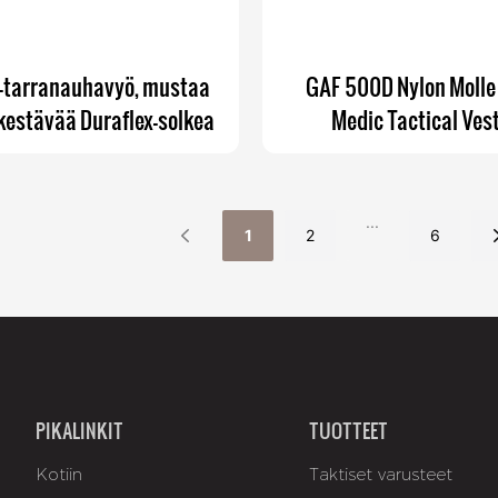
 -tarranauhavyö, mustaa
GAF 500D Nylon Moll
 kestävää Duraflex-solkea
Medic Tactical Ves
Ensiapupakkaus Lääketi
reppu taktiseen lii
nauhakiinnittimil
...
1
2
6
PIKALINKIT
TUOTTEET
Kotiin
Taktiset varusteet