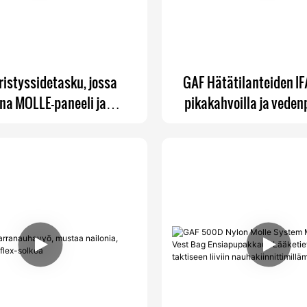
ristyssidetasku, jossa
GAF Hätätilanteiden I
na MOLLE-paneeli ja
pikakahvoilla ja veden
dettävä kuminauha
lääketieteellisellä kan