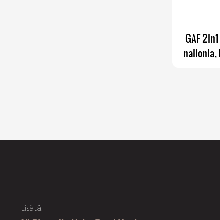
GAF 2in1
nailonia,
Lisätä: