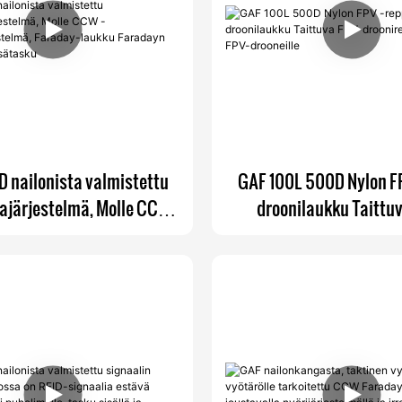
 nailonista valmistettu
GAF 100L 500D Nylon F
ajärjestelmä, Molle CCW -
droonilaukku Taittu
kejärjestelmä, Faraday-
droonireppu 7 kpl:lle FPV
 Faradayn puhelimelle,
sisätasku