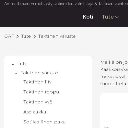
Ammattimainen metsästysvälineiden valmistaja & Taktisen vaihteen
Koti
Tute
GAF
Tute
Taktinen varuste
Meillä on j
Tute
Kaakkois-Aas
Taktinen varuste
roskapussit,
Taktinen liivi
suunnittelu-
Taktinen reppu
Taktinen vyö
Aselaukku
Sotilaallinen puku