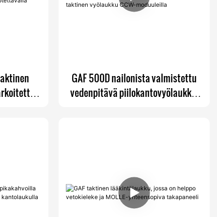
taktinen
GAF 500D nailonista valmistettu
arkoitettu
vedenpitävä piilokantovyölaukku,
ustavalla
ulkokäyttöön tarkoitettu taktinen
rotettavalla
vyölaukku CCW-moduuleilla