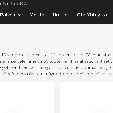
 toimittaja 2013
Palvelu
Meistä.
Uutiset
Ota Yhteyttä.
o 10 vuoden kokemus taktisista varusteista. Päämarkkin
ia ja palvelemme yli 50 tuotemerkkiasiakasta. Taktiset v
 vyötärön tiivisteet, rintojen ripustus, liivipehmusteet jn
 tai referenssinäytteitä näytteiden tekemiseen tai voit v