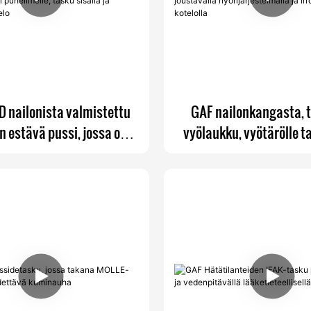
 nailonista valmistettu
GAF nailonkangasta, 
n estävä pussi, jossa on
vyölaukku, vyötärölle t
gnaalia estävä Faradayn
CCW Faraday-laukku jo
elimelle, tasku sisällä ja
nyörijärjestelmällä ja ir
rrotettava kotelo
kotelolla