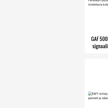
GAF 500D
signaali
RFID-si
pussi puh
i