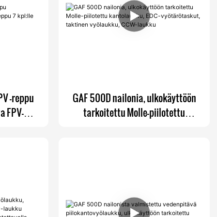
PV -reppu
GAF 500D nailonia, ulkokäyttöön
va FPV-
tarkoitettu Molle-piilotettu
-drooneille
kantolaukku, EDC-vyötärötaskut,
taktinen vyölaukku, CCW-laukku