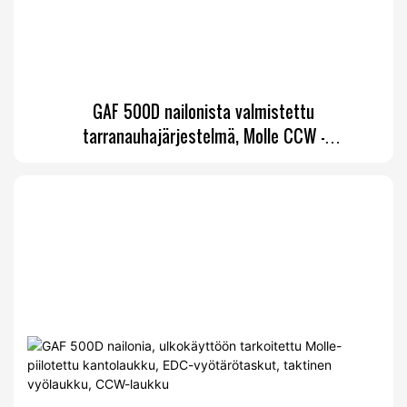
GAF 500D nailonista valmistettu
tarranauhajärjestelmä, Molle CCW -
rintarvikejärjestelmä, Faraday-laukku Faradayn
puhelimelle, sisätasku