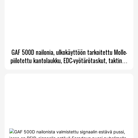
GAF 500D nailonia, ulkokäyttöön tarkoitettu Molle-
piilotettu kantolaukku, EDC-vyötärötaskut, taktinen
vyölaukku, CCW-laukku