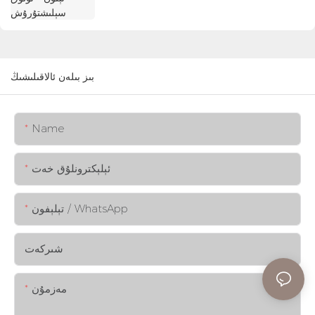
بىز بىلەن ئالاقىلىشىڭ
Name
ئېلېكترونلۇق خەت
تېلېفون / WhatsApp
شىركەت
مەزمۇن