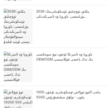
2026-يىللىق ئوۋچىلىق ئۈسكۈنىلىرىنىڭ
يۈزلىنىشى: ياۋروپا ۋە ئامېرىكىدىكى
سېتىۋالغۇچىلار نېمىنى ئۈمىد قىلىدۇ
ياۋروپا ۋە ئامېرىكا ئۈچۈن ئوۋ سومكىسى
OEM/ODM نىڭ ئەڭ ياخشى قوللانمىسى
ئوۋ ئوۋلاش ئۈسكۈنىلىرى ئۈچۈن 1000D بىلەن
500D نېلون - تولۇق سېلىشتۇرۇش