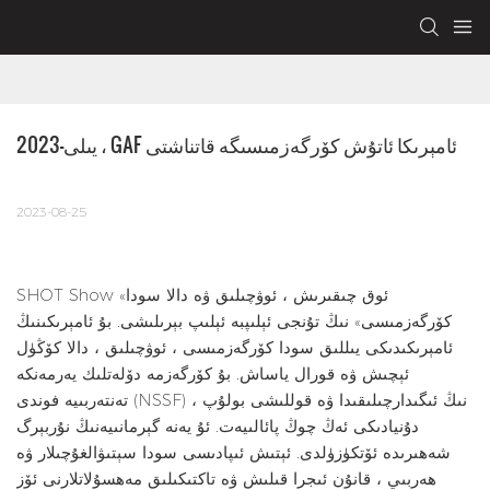
2023-يىلى ، GAF ئامېرىكا ئاتۇش كۆرگەزمىسىگە قاتناشتى
2023-08-25
SHOT Show «ئوق چىقىرىش ، ئوۋچىلىق ۋە دالا سودا
كۆرگەزمىسى» نىڭ تۇنجى ئېلىپبە ئېلىپ بېرىلىشى. بۇ ئامېرىكىنىڭ
ئامېرىكىدىكى يىللىق سودا كۆرگەزمىسى ، ئوۋچىلىق ، دالا كۆڭۈل
ئېچىش ۋە قورال ياساش. بۇ كۆرگەزمە دۆلەتلىك يەرمەنكە
تەنتەربىيە فوندى (NSSF) نىڭ ئىگىدارچىلىقىدا ۋە قوللىشى بولۇپ ،
دۇنيادىكى ئەڭ چوڭ پائالىيەت. ئۇ يەنە گېرمانىيەنىڭ نۇربېرگ
شەھىرىدە ئۆتكۈزۈلدى. ئېتىش ئىپادىسى سودا سېتىۋالغۇچىلار ۋە
ھەربىي ، قانۇن ئىجرا قىلىش ۋە تاكتىكىلىق مەھسۇلاتلارنى ئۆز