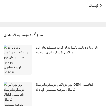
كېيىنكى
سىزگە تەۋسىيە قىلىندى
ياۋروپا ۋە ئامېرىكىدا ئەڭ كۆپ سېتىلىدىغان ئوۋ
ئوۋلاش ئۈسكۈنىلىرى (2026)
ئوۋ ئوۋلاش ئۈسكۈنىلىرىنىڭ OEM باھاسىنى
قانداق سۆھبەتلىشىش كېرەك