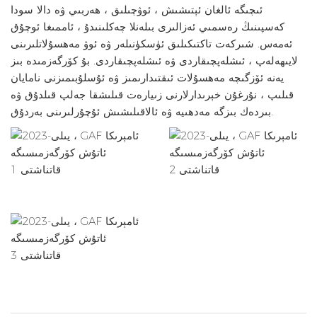
ئىچىگە ئالغان ئېتىشىش ، ئوۋچىلىق ، ھەربىي ۋە دالا سودا
كەسپىنىڭ رەسمىي ئەزالىرى بىلەنلا چەكلىنىدۇ ، ئاممىغا ئوچۇق
ئەمەس. شىركەت تاكتىكىلىق ئۈسكۈنىلەر ۋە ئوۋ مەھسۇلاتلىرىنى
لايىھەلەپ ، ئىشلەپچىقاردى ۋە ئىشلەپچىقاردى. بۇ كۆرگەزمىدە بىز
يەنە ئۆزگىچە مەھسۇلات ئىقتىدارىمىز ۋە ئۇسلۇبىمىزنى نامايان
قىلىپ ، نۇرغۇن خېرىدارلارنى زىيارەت قىلىشقا جەلپ قىلدۇق ۋە
بىردەك بىزگە مەدھىيە ۋە ئالاقىلىشىش ئۇچۇرلىرىنى بەردۇق.