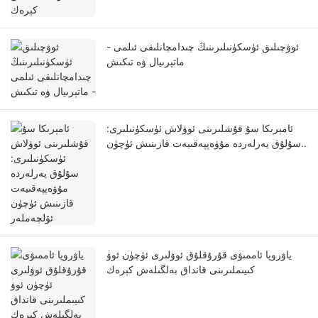
ئوۋچىلىق ئۈسكۈنىلىرىنىڭ چىدامچانلىقى ئىلمى -
ماتېرىيال ۋە تىكىش
ئامېرىكا سۇ قۇشلىرىنى ئوۋلاش ئۈسكۈنىلىرى:
سۇلۇق يەرلەردە مۇۋەپپەقىيەت قازىنىش ئۈچۈن
ئۆلچەملەر
ياۋروپا ئاممىۋى قۇرۇقلۇق ئوۋلىرى ئۈچۈن ئوۋ
كىيىملىرىنى قانداق بەلگىلەش كېرەك