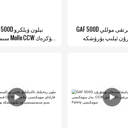
GAF 500D نىلون سىرتقى موللې
GAF 500D نېلو
ۇن ئېلىپ يۈرۈشكە
سىستېمىسى
بولىدىغان EDC بەل خالتىلىرى
ئورنىتىش ئۈچۈن y
تاكتىكىلىق Fanny Pack CCW
سومكىسى، y
سومكىسى
خالتىسى ئىچىدە