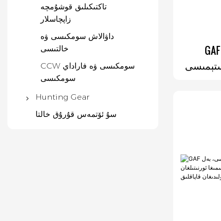
تاكتىكىلىق قوشۇمچە
زاپچاسلار
داۋالاش سومكىسى ۋە
ن ۋېلكرو
خالتىسى
 Molle CCW كۆكرەك
CCW سومكىسى ۋە فاراداي
Farada
سومكىسى
Farada تېلېفون
Hunting Gear
ئوۋ ئوۋلاش
سۇ ئۆتمەس قۇرۇق خالتا
دۇربۇن سىم
Gaiters
Hunting Vest
مىلتىق دېلوسى
ئوۋ زاپچاسلىرى