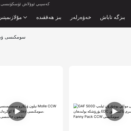
كەسپىي ئوۋلاش ئۈسكۈنىسى ئىش
بىزگە تاباش
خەۋەرلەر
بىز ھەققىدە
مۇلازىمېتىر
CCW سومكىسى 