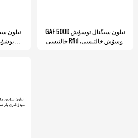
GAF 500D نىلون سىگنال توسۇش
خالتىسى Rfid توسۇش خالتىسى،
يوشۇر
تېلېفون خالتىسى ۋە ئېلىۋېتىشكە
بولىدىغان قاپ