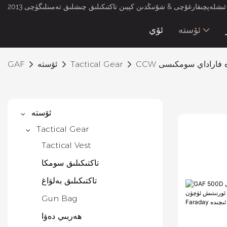
لەپچىقارغۇچى & شۇنىڭدىن كېيىن تاكتىكىلىق چىشلىق تەمىنلىگۈچى 2013
ئۆستە
ئۆي
ۋە فاراداي سومكىسى
Tactical Gear
ئۆستە
GAF
ئۆستە
Tactical Gear
Tactical Vest
تاكتىكىلىق سومكا
تاكتىكىلىق بەلۋاغ
Gun Bag
ھەربىي دەۋا