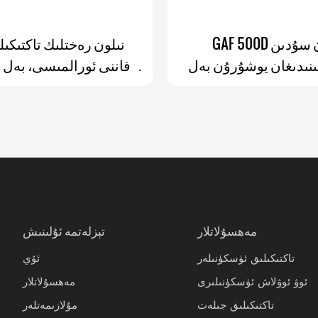
GAF 500D نىلون سۇدىن
ىنىدىغان يوشۇرۇن بەل
فاننى ئورالمىسى، بەل 
سومكىسى، CCW مودۇللىرى بار
ئورنىتىلغان W
سىرتقى تاكتىكىلىق Fanny
سومكىسى، ئېلاستىك
سومكىسى
سىستېمىسى ۋە ئېلىۋې
بولىدىغان قاپاقلى
مەھسۇلاتلار
تېزلەتمە ئۇلىنىش
تاكتىكىلىق ئۈسكۈنىلەر
ئۆي
ئوۋ ئوۋلاش ئۈسكۈنىلىرى
مەھسۇلاتلار
تاكتىكىلىق جىلەت
مۇلازىمەتلەر