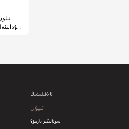
مۇداپىئەل
ئالاقىلىشىڭ
ئىيۇل
سوئالىڭىز بارمۇ؟