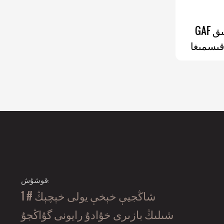
GAF نىلون رەختلىك تاكتىكىلىق
قىسمىغا
CC فاراداي
 سىم
تىشكە
ق
قوشۇش:
1 # شاڭجيې خېخې يولى خېچېڭ
شىلىڭ بازىرى خۇادۇ رايونى گۇاڭجۇ