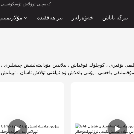
كەسپىي ئوۋلاش ئۈسكۈنىسى ئىش
بىزگە تاباش
خەۋەرلەر
بىز ھەققىدە
مۇلازىمېتىر
ىقى يۇقىرى ، كۈچلۈك قوغداش ، يىلاندىن مۇداپىئەلىنىش چىشلىرى ، ئا