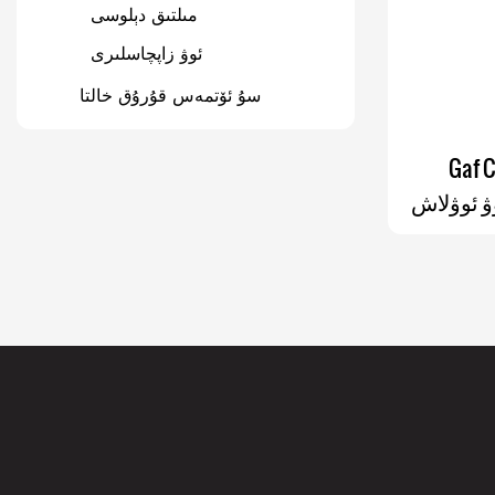
تاكتىكىلىق قوشۇمچە
مىلتىق دېلوسى
زاپچاسلار
ئوۋ زاپچاسلىرى
داۋالاش سومكىسى ۋە
سۇ ئۆتمەس قۇرۇق خالتا
خالتىسى
CCW سومكىسى ۋە فاراداي
 سۇدىن
سومكىسى
ۋ ئوۋلاش
ادە مېڭىش