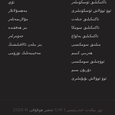
تاكتىكىلىق ئۈسكۈنىلەر
ئۆي
ئوۋ ئوۋلاش ئۈسكۈنىلىرى
مەھسۇلاتلار
تاكتىكىلىق جىلەت
مۇلازىمەتلەر
تاكتىكىلىق سومكا
بىز ھەققىدە
تاكتىكىلىق بەلۋاغ
خەۋەرلەر
مىلتىق سومكىسى
بىز بىلەن ئالاقىلىشىڭ
ھەربىي كىيىم
مەخپىيەتلىك تۈزۈمى
ئوۋچىلىق سومكىسى
دۇربۇن سىم
ئوۋ ئوۋلاش بۇيۇملىرى
تور بېكەت خەرىتىسى
نەشر ھوقۇقى © 2026 GAF |