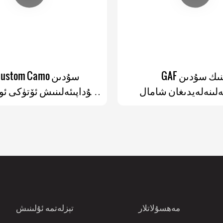
GAF يېنىك سۇدىن
Gaf Custom Camo
ەلىنەلەيدىغان شامال
مۇداپىئەلىنىش ئۆتۈكى ئو
يادە مېڭىش ئايىغى ئوۋ
يىلان قوغدىغۇچىلىرى پىي
ئوۋلىغۇچىلار
مەھسۇلاتلار
تېزلەتمە ئۇلىنىش