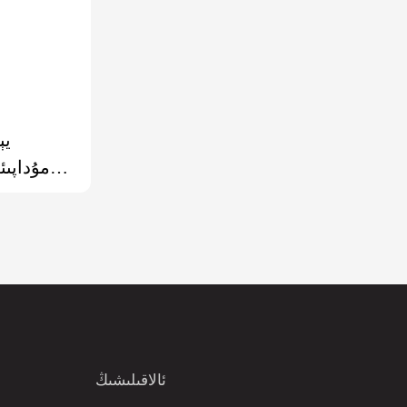
مۇداپىئ
ئۆتمەس پى
ئالاقىلىشىڭ