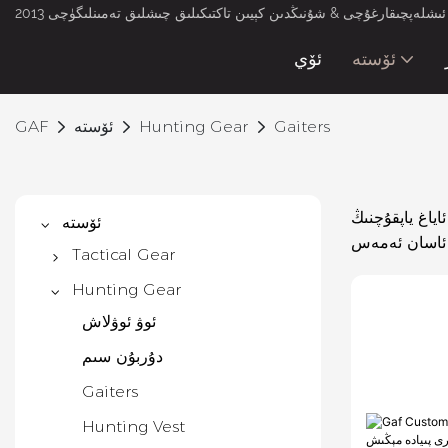
لەپچىقارغۇچى & شۇنىڭدىن كېيىن تاكتىكىلىق چىشلىق تەمىنلىگۈچى 2013
ئۆستە
ئۆي
Gaiters
Hunting Gear
ئۆستە
GAF
ياغ ياپقۇچنىڭ
ئۆستە
Tactical Gear
Tactical Vest
Hunting Gear
تاكتىكىلىق سومكا
ئوۋ ئوۋلاش
تاكتىكىلىق بەلۋاغ
دۇربۇن سىم
Gun Bag
Gaiters
ھەربىي دەۋا
Hunting Vest