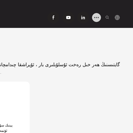
گايتىسنىڭ ھەر خىل رەخت ئۇسلۇبلىرى بار ، ئۇپراشقا چىدامچانل
مۇقىملىقى ياخشى ، پۇتنى باغلاش ۋە ئاياغنى ئۇلاش ئاسان ، تېيىلىش ئاسان ئەمەس.