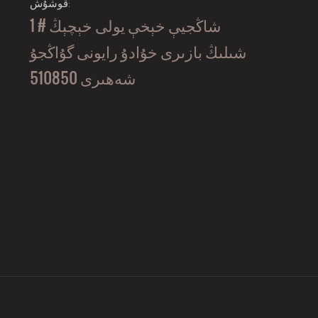
قوشۇش:
1 # شاڭجيې خېخې يولى خېچېڭ
شىلىڭ بازىرى خۇادۇ رايونى گۇاڭجۇ
شەھىرى 510850