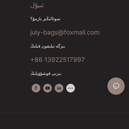
ئىيۇل
سوئالىڭىز بارمۇ؟
july-bags@foxmail.com
بىزگە تېلېفون قىلىڭ
+86 13922517997
بىزنى قوشۇۋېلىڭ