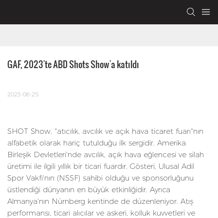
GAF, 2023'te ABD Shots Show'a katıldı
2023-08-25
SHOT Show, "atıcılık, avcılık ve açık hava ticaret fuarı"nın
alfabetik olarak hariç tutulduğu ilk sergidir. Amerika
Birleşik Devletleri'nde avcılık, açık hava eğlencesi ve silah
üretimi ile ilgili yıllık bir ticari fuardır. Gösteri, Ulusal Adil
Spor Vakfı'nın (NSSF) sahibi olduğu ve sponsorluğunu
üstlendiği dünyanın en büyük etkinliğidir. Ayrıca
Almanya'nın Nürnberg kentinde de düzenleniyor. Atış
performansı, ticari alıcılar ve askeri, kolluk kuvvetleri ve