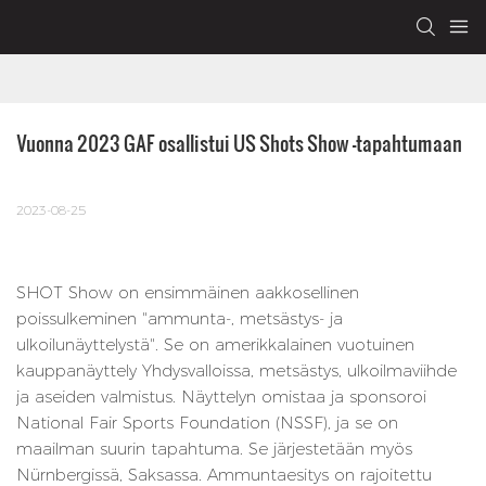
Vuonna 2023 GAF osallistui US Shots Show -tapahtumaan
2023-08-25
SHOT Show on ensimmäinen aakkosellinen
poissulkeminen "ammunta-, metsästys- ja
ulkoilunäyttelystä". Se on amerikkalainen vuotuinen
kauppanäyttely Yhdysvalloissa, metsästys, ulkoilmaviihde
ja aseiden valmistus. Näyttelyn omistaa ja sponsoroi
National Fair Sports Foundation (NSSF), ja se on
maailman suurin tapahtuma. Se järjestetään myös
Nürnbergissä, Saksassa. Ammuntaesitys on rajoitettu