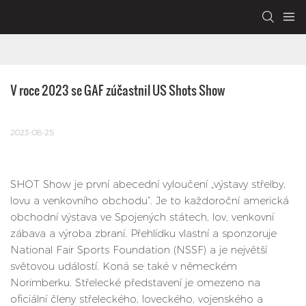
V roce 2023 se GAF zúčastnil US Shots Show
2023-08-25
SHOT Show je první abecední vyloučení „výstavy střelby,
lovu a venkovního obchodu“. Je to každoroční americká
obchodní výstava ve Spojených státech, lov, venkovní
zábava a výroba zbraní. Přehlídku vlastní a sponzoruje
National Fair Sports Foundation (NSSF) a je největší
světovou událostí. Koná se také v německém
Norimberku. Střelecké představení je omezeno na
oficiální členy střeleckého, loveckého, vojenského a